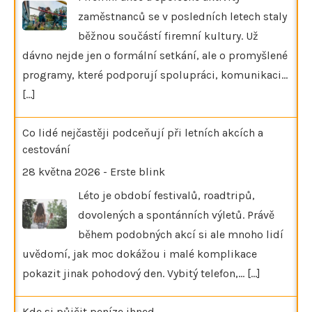
zaměstnanců se v posledních letech staly
běžnou součástí firemní kultury. Už
dávno nejde jen o formální setkání, ale o promyšlené
programy, které podporují spolupráci, komunikaci…
[...]
Co lidé nejčastěji podceňují při letních akcích a
cestování
28 května 2026
-
Erste blink
Léto je období festivalů, roadtripů,
dovolených a spontánních výletů. Právě
během podobných akcí si ale mnoho lidí
uvědomí, jak moc dokážou i malé komplikace
pokazit jinak pohodový den. Vybitý telefon,…
[...]
Kde si půjčit peníze ihned