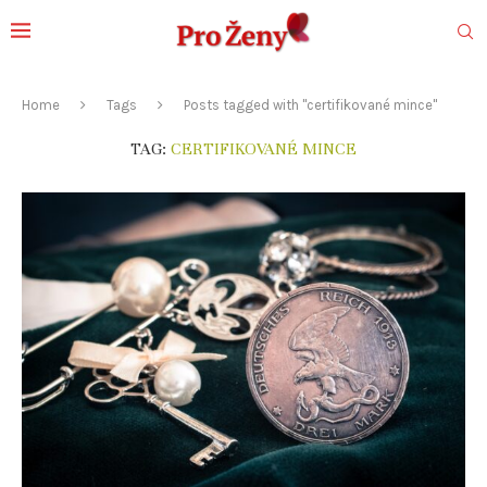
Home
Tags
Posts tagged with "certifikované mince"
TAG:
CERTIFIKOVANÉ MINCE