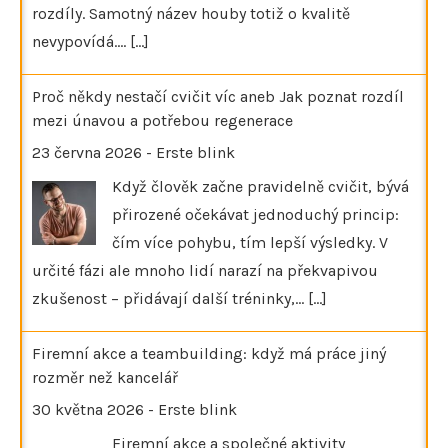
rozdíly. Samotný název houby totiž o kvalitě
nevypovídá.…
[...]
Proč někdy nestačí cvičit víc aneb Jak poznat rozdíl
mezi únavou a potřebou regenerace
23 června 2026
-
Erste blink
Když člověk začne pravidelně cvičit, bývá
přirozené očekávat jednoduchý princip:
čím více pohybu, tím lepší výsledky. V
určité fázi ale mnoho lidí narazí na překvapivou
zkušenost – přidávají další tréninky,…
[...]
Firemní akce a teambuilding: když má práce jiný
rozměr než kancelář
30 května 2026
-
Erste blink
Firemní akce a společné aktivity