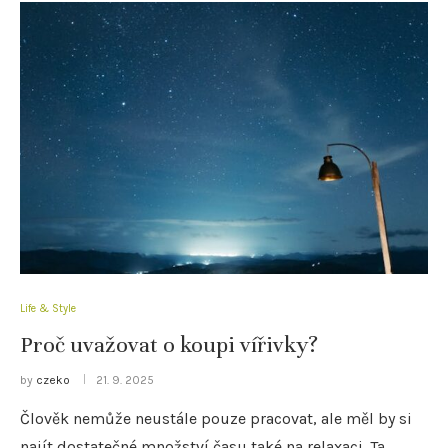
Life & Style
Proč uvažovat o koupi vířivky?
by
czeko
21. 9. 2025
Člověk nemůže neustále pouze pracovat, ale měl by si
najít dostatečné množství času také na relaxaci. Ta