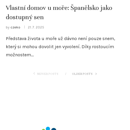
Vlastní domov u moře: Španělsko jako
dostupný sen
by
czeko
21. 7. 2025
Představa života u moře už dávno není pouze snem,
který si mohou dovolit jen vyvolení. Díky rostoucím
možnostem…
NEWER POSTS
OLDER POSTS