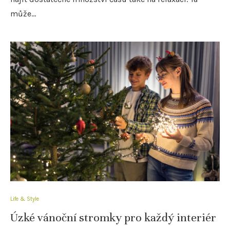
může…
Life & Style
Úzké vánoční stromky pro každý interiér