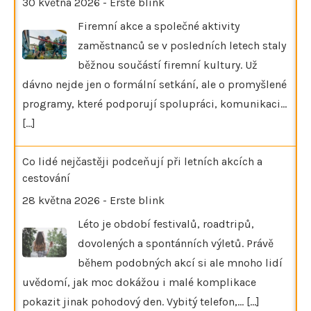
30 května 2026
-
Erste blink
Firemní akce a společné aktivity
zaměstnanců se v posledních letech staly
běžnou součástí firemní kultury. Už
dávno nejde jen o formální setkání, ale o promyšlené
programy, které podporují spolupráci, komunikaci…
[...]
Co lidé nejčastěji podceňují při letních akcích a
cestování
28 května 2026
-
Erste blink
Léto je období festivalů, roadtripů,
dovolených a spontánních výletů. Právě
během podobných akcí si ale mnoho lidí
uvědomí, jak moc dokážou i malé komplikace
pokazit jinak pohodový den. Vybitý telefon,…
[...]