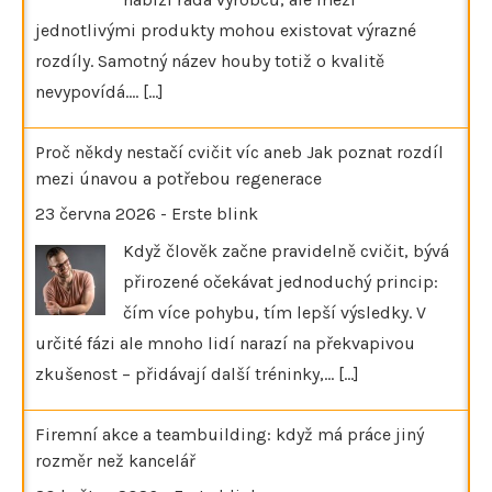
jednotlivými produkty mohou existovat výrazné
rozdíly. Samotný název houby totiž o kvalitě
nevypovídá.…
[...]
Proč někdy nestačí cvičit víc aneb Jak poznat rozdíl
mezi únavou a potřebou regenerace
23 června 2026
-
Erste blink
Když člověk začne pravidelně cvičit, bývá
přirozené očekávat jednoduchý princip:
čím více pohybu, tím lepší výsledky. V
určité fázi ale mnoho lidí narazí na překvapivou
zkušenost – přidávají další tréninky,…
[...]
Firemní akce a teambuilding: když má práce jiný
rozměr než kancelář