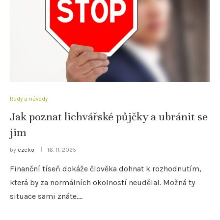
Rady a návody
Jak poznat lichvářské půjčky a ubránit se
jim
by
czeko
16. 11. 2025
Finanční tíseň dokáže člověka dohnat k rozhodnutím,
která by za normálních okolností neudělal. Možná ty
situace sami znáte.…