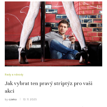
Rady a návody
Jak vybrat ten pravý striptýz pro vaši
akci
by
czeko
13. 11. 2025