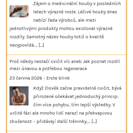
Zájem o medicinální houby v posledních
letech výrazně roste. Léčivé houby dnes
nabízí řada výrobců, ale mezi
jednotlivými produkty mohou existovat výrazné
rozdíly. Samotný název houby totiž o kvalitě
nevypovídá.…
[...]
Proč někdy nestačí cvičit víc aneb Jak poznat rozdíl
mezi únavou a potřebou regenerace
23 června 2026
-
Erste blink
Když člověk začne pravidelně cvičit, bývá
přirozené očekávat jednoduchý princip:
čím více pohybu, tím lepší výsledky. V
určité fázi ale mnoho lidí narazí na překvapivou
zkušenost – přidávají další tréninky,…
[...]