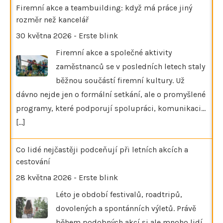
Firemní akce a teambuilding: když má práce jiný
rozměr než kancelář
30 května 2026
-
Erste blink
Firemní akce a společné aktivity
zaměstnanců se v posledních letech staly
běžnou součástí firemní kultury. Už
dávno nejde jen o formální setkání, ale o promyšlené
programy, které podporují spolupráci, komunikaci…
[...]
Co lidé nejčastěji podceňují při letních akcích a
cestování
28 května 2026
-
Erste blink
Léto je období festivalů, roadtripů,
dovolených a spontánních výletů. Právě
během podobných akcí si ale mnoho lidí