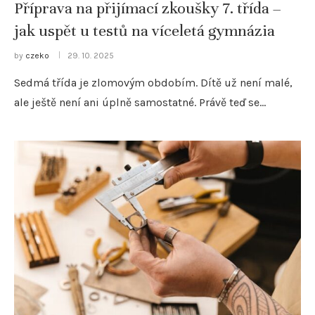
Příprava na přijímací zkoušky 7. třída –
jak uspět u testů na víceletá gymnázia
by
czeko
29. 10. 2025
Sedmá třída je zlomovým obdobím. Dítě už není malé,
ale ještě není ani úplně samostatné. Právě teď se…