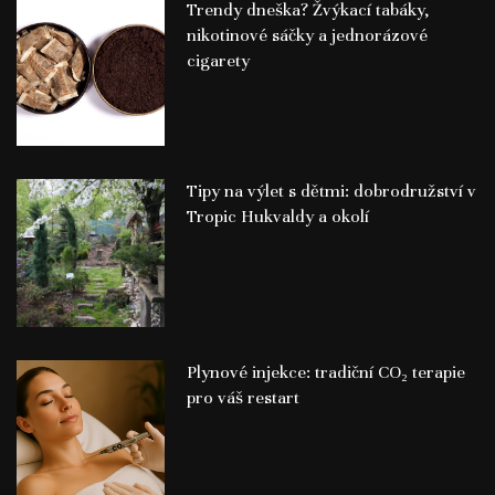
Trendy dneška? Žvýkací tabáky,
nikotinové sáčky a jednorázové
cigarety
Tipy na výlet s dětmi: dobrodružství v
Tropic Hukvaldy a okolí
Plynové injekce: tradiční CO₂ terapie
pro váš restart