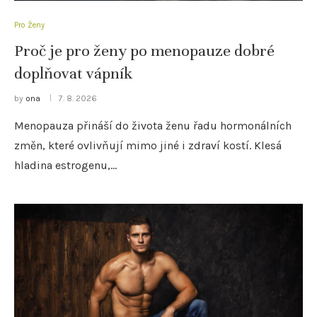
Pro Ženy
Proč je pro ženy po menopauze dobré
doplňovat vápník
by
ona
7. 8. 2026
Menopauza přináší do života ženu řadu hormonálních
změn, které ovlivňují mimo jiné i zdraví kostí. Klesá
hladina estrogenu,…