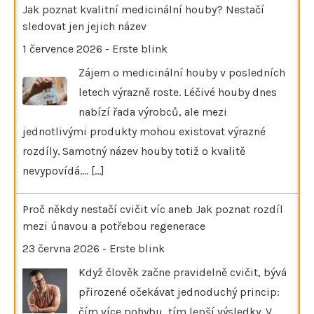
Jak poznat kvalitní medicinální houby? Nestačí
sledovat jen jejich název
1 července 2026
-
Erste blink
Zájem o medicinální houby v posledních
letech výrazně roste. Léčivé houby dnes
nabízí řada výrobců, ale mezi
jednotlivými produkty mohou existovat výrazné
rozdíly. Samotný název houby totiž o kvalitě
nevypovídá.…
[...]
Proč někdy nestačí cvičit víc aneb Jak poznat rozdíl
mezi únavou a potřebou regenerace
23 června 2026
-
Erste blink
Když člověk začne pravidelně cvičit, bývá
přirozené očekávat jednoduchý princip:
čím více pohybu, tím lepší výsledky. V