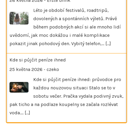
28 května 2026
-
Erste blink
Léto je období festivalů, roadtripů,
dovolených a spontánních výletů. Právě
během podobných akcí si ale mnoho lidí
uvědomí, jak moc dokážou i malé komplikace
pokazit jinak pohodový den. Vybitý telefon,…
[...]
Kde si půjčit peníze ihned
25 května 2026
-
czeko
Kde si půjčit peníze ihned: průvodce pro
každou nouzovou situaci Stalo se to v
sobotu večer. Pračka vydala podivný zvuk,
pak ticho a na podlaze koupelny se začala rozlévat
voda.…
[...]