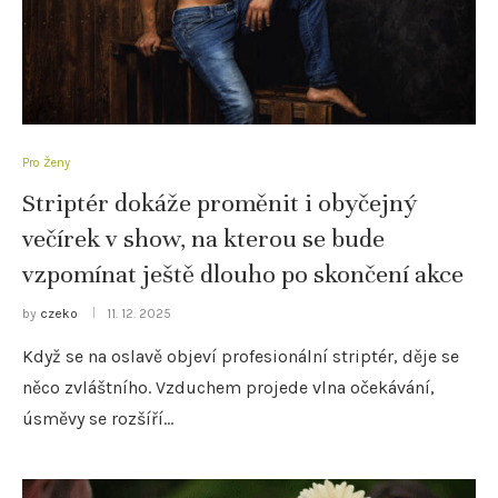
Pro Ženy
Striptér dokáže proměnit i obyčejný
večírek v show, na kterou se bude
vzpomínat ještě dlouho po skončení akce
by
czeko
11. 12. 2025
Když se na oslavě objeví profesionální striptér, děje se
něco zvláštního. Vzduchem projede vlna očekávání,
úsměvy se rozšíří…