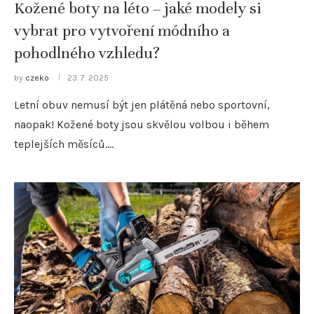
Kožené boty na léto – jaké modely si
vybrat pro vytvoření módního a
pohodlného vzhledu?
by
czeko
23. 7. 2025
Letní obuv nemusí být jen plátěná nebo sportovní,
naopak! Kožené boty jsou skvělou volbou i během
teplejších měsíců.…