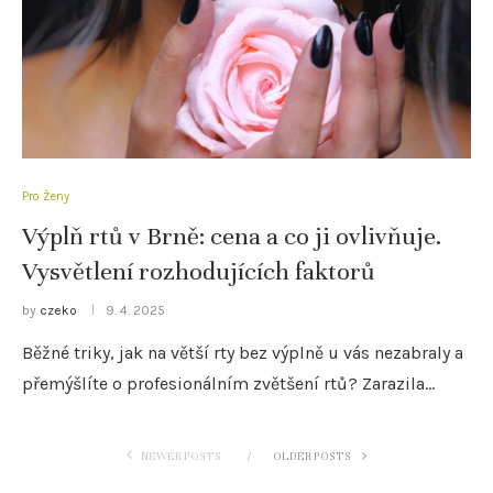
Pro Ženy
Výplň rtů v Brně: cena a co ji ovlivňuje.
Vysvětlení rozhodujících faktorů
by
czeko
9. 4. 2025
Běžné triky, jak na větší rty bez výplně u vás nezabraly a
přemýšlíte o profesionálním zvětšení rtů? Zarazila…
NEWER POSTS
OLDER POSTS