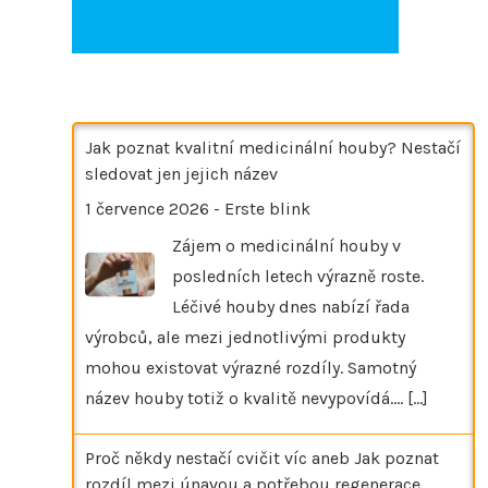
Jak poznat kvalitní medicinální houby? Nestačí
sledovat jen jejich název
1 července 2026
-
Erste blink
Zájem o medicinální houby v
posledních letech výrazně roste.
Léčivé houby dnes nabízí řada
výrobců, ale mezi jednotlivými produkty
mohou existovat výrazné rozdíly. Samotný
název houby totiž o kvalitě nevypovídá.…
[...]
Proč někdy nestačí cvičit víc aneb Jak poznat
rozdíl mezi únavou a potřebou regenerace