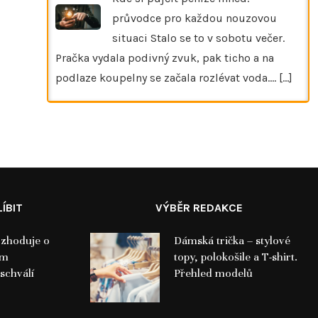
průvodce pro každou nouzovou
situaci Stalo se to v sobotu večer.
Pračka vydala podivný zvuk, pak ticho a na
podlaze koupelny se začala rozlévat voda.…
[...]
ÍBIT
VÝBĚR REDAKCE
ozhoduje o
Dámská trička – stylové
ám
topy, polokošile a T-shirt.
schválí
Přehled modelů