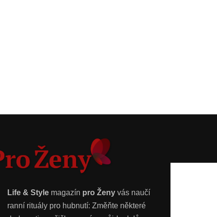
Life & Style
magazín
pro Ženy
vás naučí
ranní rituály pro hubnutí: Změňte některé