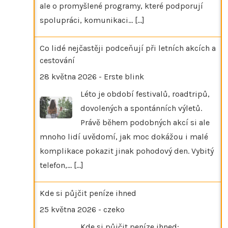
ale o promyšlené programy, které podporují
spolupráci, komunikaci…
[...]
Co lidé nejčastěji podceňují při letních akcích a
cestování
28 května 2026
-
Erste blink
Léto je období festivalů, roadtripů,
dovolených a spontánních výletů.
Právě během podobných akcí si ale
mnoho lidí uvědomí, jak moc dokážou i malé
komplikace pokazit jinak pohodový den. Vybitý
telefon,…
[...]
Kde si půjčit peníze ihned
25 května 2026
-
czeko
Kde si půjčit peníze ihned: