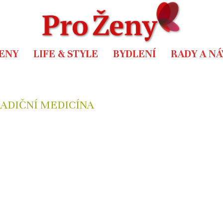
ENY
LIFE & STYLE
BYDLENÍ
RADY A N
RADIČNÍ MEDICÍNA