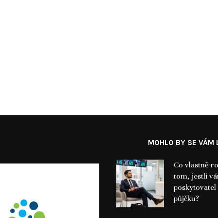
MOHLO BY SE VÁM L
Co vlastně r
tom, jestli v
poskytovatel 
půjčku?