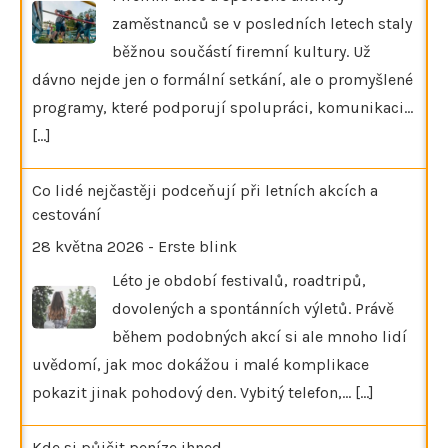
zaměstnanců se v posledních letech staly
běžnou součástí firemní kultury. Už
dávno nejde jen o formální setkání, ale o promyšlené
programy, které podporují spolupráci, komunikaci…
[...]
Co lidé nejčastěji podceňují při letních akcích a
cestování
28 května 2026
-
Erste blink
Léto je období festivalů, roadtripů,
dovolených a spontánních výletů. Právě
během podobných akcí si ale mnoho lidí
uvědomí, jak moc dokážou i malé komplikace
pokazit jinak pohodový den. Vybitý telefon,…
[...]
Kde si půjčit peníze ihned