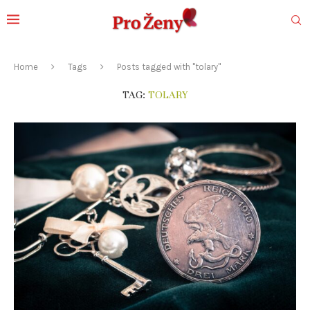
Home
Tags
Posts tagged with "tolary"
TAG:
TOLARY