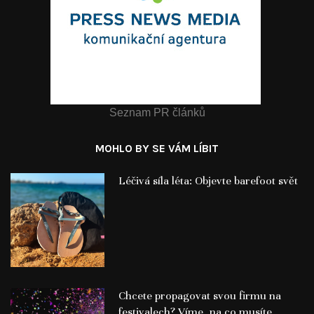
Seznam PR článků
MOHLO BY SE VÁM LÍBIT
Léčivá síla léta: Objevte barefoot svět
Chcete propagovat svou firmu na
festivalech? Víme, na co musíte