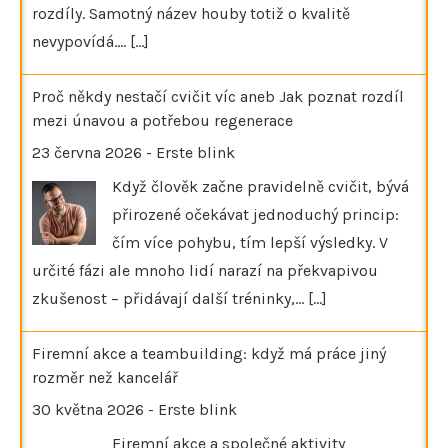
rozdíly. Samotný název houby totiž o kvalitě
nevypovídá.…
[...]
Proč někdy nestačí cvičit víc aneb Jak poznat rozdíl
mezi únavou a potřebou regenerace
23 června 2026
-
Erste blink
Když člověk začne pravidelně cvičit, bývá
přirozené očekávat jednoduchý princip:
čím více pohybu, tím lepší výsledky. V
určité fázi ale mnoho lidí narazí na překvapivou
zkušenost – přidávají další tréninky,…
[...]
Firemní akce a teambuilding: když má práce jiný
rozměr než kancelář
30 května 2026
-
Erste blink
Firemní akce a společné aktivity