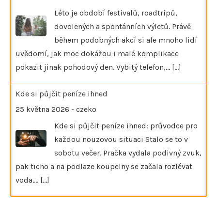
Léto je období festivalů, roadtripů,
dovolených a spontánních výletů. Právě
během podobných akcí si ale mnoho lidí
uvědomí, jak moc dokážou i malé komplikace
pokazit jinak pohodový den. Vybitý telefon,…
[...]
Kde si půjčit peníze ihned
25 května 2026
-
czeko
Kde si půjčit peníze ihned: průvodce pro
každou nouzovou situaci Stalo se to v
sobotu večer. Pračka vydala podivný zvuk,
pak ticho a na podlaze koupelny se začala rozlévat
voda.…
[...]