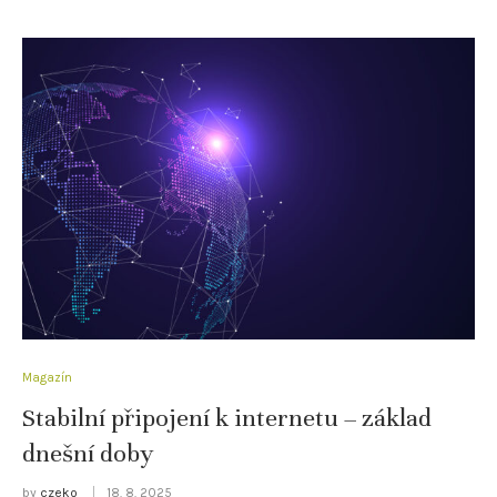
Magazín
Stabilní připojení k internetu – základ
dnešní doby
by
czeko
18. 8. 2025