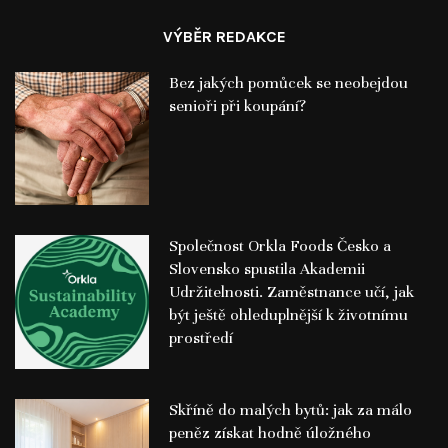
VÝBĚR REDAKCE
Bez jakých pomůcek se neobejdou
senioři při koupání?
Společnost Orkla Foods Česko a
Slovensko spustila Akademii
Udržitelnosti. Zaměstnance učí, jak
být ještě ohleduplnější k životnímu
prostředí
Skříně do malých bytů: jak za málo
peněz získat hodně úložného