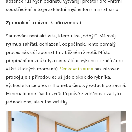
absence rušivých podnětů vytvářejí prostor pro vnitřní
soustředění, a to je základní myšlenka minimalismu.
Zpomalení a návrat k přirozenosti
Saunování není aktivita, kterou lze „odbýt“. Má svůj
rytmus zahřátí, ochlazení, odpočinek. Tento pomalý
proces nás učí zpomalit i v běžném životě. Místo
přepínání mezi úkoly a neustálého výkonu si začínáme
vážit klidných momentů.
Venkovní sauna
nás zároveň
propojuje s přírodou ať už jde o skok do rybníka,
východ slunce přes mlhu nebo čerstvý vzduch po sauně.
Minimalismus často vyrůstá právě z vděčnosti za tyto
jednoduché, ale silné zážitky.