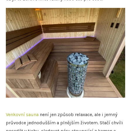
Venkovní sauna
není jen způsob relaxace, ale i jemný
průvodce jednodušším a plnějším životem. Stačí chvíli
posedět v tichu, sledovat páru stoupající z kamen a