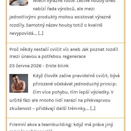
letech výrazně roste. Léčivé houby dnes
nabízí řada výrobců, ale mezi
jednotlivými produkty mohou existovat výrazné
rozdíly. Samotný název houby totiž o kvalitě
nevypovídá.…
[...]
Proč někdy nestačí cvičit víc aneb Jak poznat rozdíl
mezi únavou a potřebou regenerace
23 června 2026
-
Erste blink
Když člověk začne pravidelně cvičit, bývá
přirozené očekávat jednoduchý princip:
čím více pohybu, tím lepší výsledky. V
určité fázi ale mnoho lidí narazí na překvapivou
zkušenost – přidávají další tréninky,…
[...]
Firemní akce a teambuilding: když má práce jiný