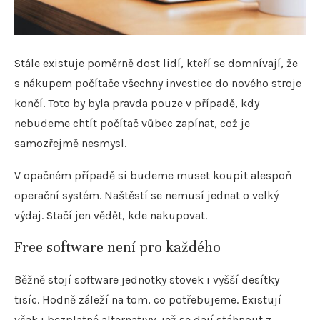
Stále existuje poměrně dost lidí, kteří se domnívají, že
s nákupem počítače všechny investice do nového stroje
končí. Toto by byla pravda pouze v případě, kdy
nebudeme chtít počítač vůbec zapínat, což je
samozřejmě nesmysl.
V opačném případě si budeme muset koupit alespoň
operační systém. Naštěstí se nemusí jednat o velký
výdaj. Stačí jen vědět, kde nakupovat.
Free software není pro každého
Běžně stojí software jednotky stovek i vyšší desítky
tisíc. Hodně záleží na tom, co potřebujeme. Existují
však i bezplatné alternativy, jež se dají stáhnout z