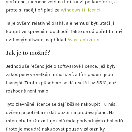
složitého, nicméně většina lidí touží po komfortu, a
proto si raději připlatí za
Windows 11 licenci
.
Ta je ovšem relativně drahá, ale nemusí být. Stačí ji
koupit ve správném obchodě. Takto se dá pořídit i jiný
užitečný software, například
Avast antivirus
.
Jak je to možné?
Jednoduše řečeno jde o softwarové licence, jež byly
zakoupeny ve velkém množství, a tím pádem jsou
levnější. Tímto způsobem se dá ušetřit až 85 %, což
rozhodně není málo.
Tyto zlevněné licence se dají běžně nakoupit i u nás,
ovšem je potřeba si dát pozor na prodávajícího. Na
internetu totiž existuje celá řada podvodných obchodů.
Proto je moudré nakupovat pouze v zákazníky