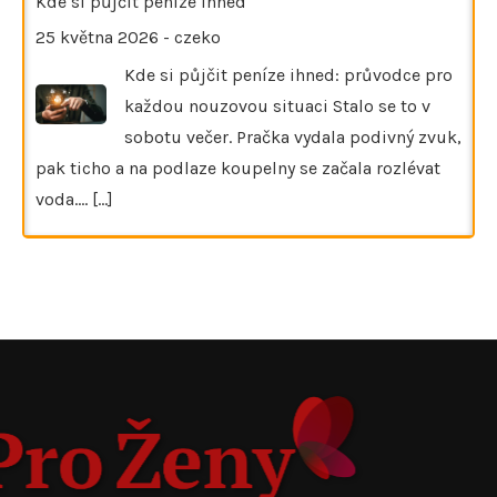
Kde si půjčit peníze ihned
25 května 2026
-
czeko
Kde si půjčit peníze ihned: průvodce pro
každou nouzovou situaci Stalo se to v
sobotu večer. Pračka vydala podivný zvuk,
pak ticho a na podlaze koupelny se začala rozlévat
voda.…
[...]