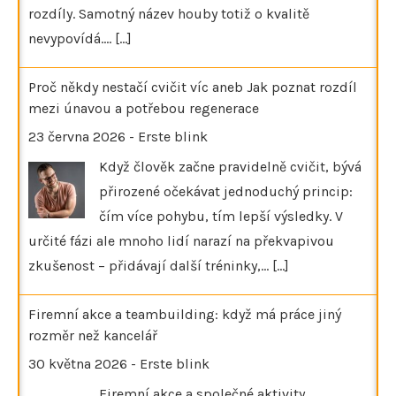
rozdíly. Samotný název houby totiž o kvalitě
nevypovídá.…
[...]
Proč někdy nestačí cvičit víc aneb Jak poznat rozdíl
mezi únavou a potřebou regenerace
23 června 2026
-
Erste blink
Když člověk začne pravidelně cvičit, bývá
přirozené očekávat jednoduchý princip:
čím více pohybu, tím lepší výsledky. V
určité fázi ale mnoho lidí narazí na překvapivou
zkušenost – přidávají další tréninky,…
[...]
Firemní akce a teambuilding: když má práce jiný
rozměr než kancelář
30 května 2026
-
Erste blink
Firemní akce a společné aktivity