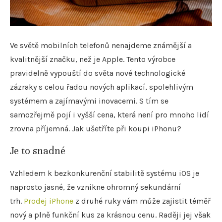
Ve světě mobilních telefonů nenajdeme známější a
kvalitnější značku, než je Apple. Tento výrobce
pravidelně vypouští do světa nové technologické
zázraky s celou řadou nových aplikací, spolehlivým
systémem a zajímavými inovacemi. S tím se
samozřejmě pojí i vyšší cena, která není pro mnoho lidí
zrovna příjemná. Jak ušetříte při koupi iPhonu?
Je to snadné
Vzhledem k bezkonkurenční stabilitě systému iOS je
naprosto jasné, že vznikne ohromný sekundární
trh.
Prodej iPhone
z druhé ruky vám může zajistit téměř
nový a plně funkční kus za krásnou cenu. Raději jej však