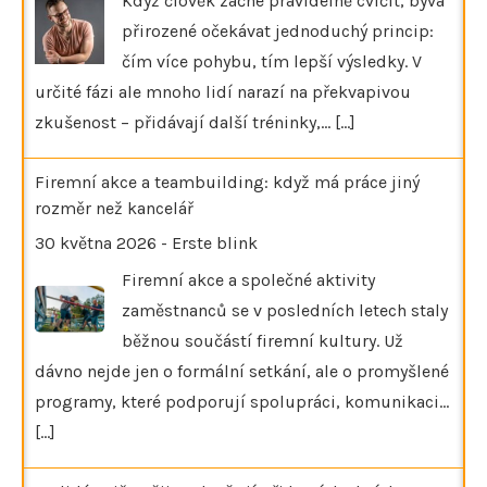
Když člověk začne pravidelně cvičit, bývá
přirozené očekávat jednoduchý princip:
čím více pohybu, tím lepší výsledky. V
určité fázi ale mnoho lidí narazí na překvapivou
zkušenost – přidávají další tréninky,…
[...]
Firemní akce a teambuilding: když má práce jiný
rozměr než kancelář
30 května 2026
-
Erste blink
Firemní akce a společné aktivity
zaměstnanců se v posledních letech staly
běžnou součástí firemní kultury. Už
dávno nejde jen o formální setkání, ale o promyšlené
programy, které podporují spolupráci, komunikaci…
[...]