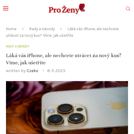
Home
Rady a návody
Láká vás iPhone, ale nechcete
utrácet za nový kus? Víme, jak ušetříte
RADY A NÁVODY
Láká vás iPhone, ale nechcete utrácet za nový kus?
Víme, jak ušetříte
written by
Czeko
8. 11. 2023