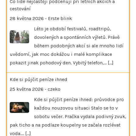
Co lidé nejčastěji podceňují při letních akcích a
cestování
28 května 2026
-
Erste blink
Léto je období festivalů, roadtripů,
dovolených a spontánních výletů. Právě
během podobných akcí si ale mnoho lidí
uvědomí, jak moc dokážou i malé komplikace
pokazit jinak pohodový den. Vybitý telefon,…
[...]
Kde si půjčit peníze ihned
25 května 2026
-
czeko
Kde si půjčit peníze ihned: průvodce pro
každou nouzovou situaci Stalo se to v
sobotu večer. Pračka vydala podivný zvuk,
pak ticho a na podlaze koupelny se začala rozlévat
voda.…
[...]