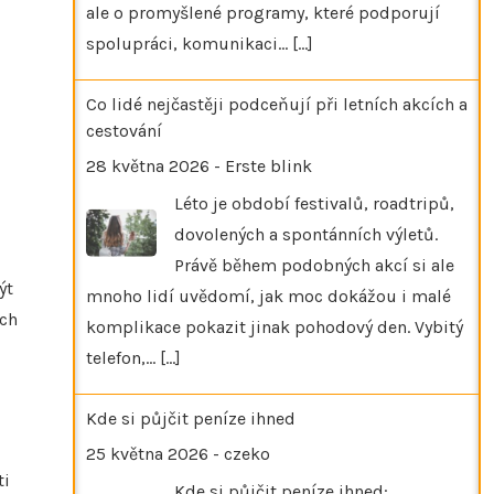
ale o promyšlené programy, které podporují
spolupráci, komunikaci…
[...]
Co lidé nejčastěji podceňují při letních akcích a
cestování
28 května 2026
-
Erste blink
Léto je období festivalů, roadtripů,
dovolených a spontánních výletů.
Právě během podobných akcí si ale
ýt
mnoho lidí uvědomí, jak moc dokážou i malé
ích
komplikace pokazit jinak pohodový den. Vybitý
telefon,…
[...]
Kde si půjčit peníze ihned
25 května 2026
-
czeko
ti
Kde si půjčit peníze ihned: