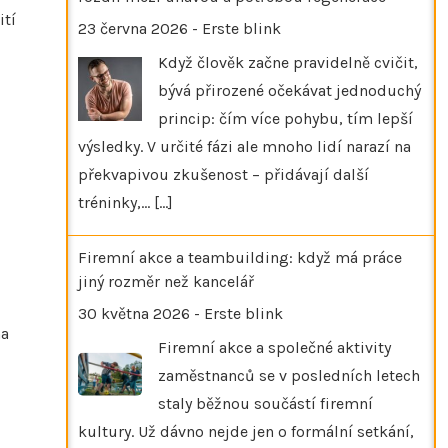
ití
23 června 2026
-
Erste blink
Když člověk začne pravidelně cvičit,
bývá přirozené očekávat jednoduchý
princip: čím více pohybu, tím lepší
výsledky. V určité fázi ale mnoho lidí narazí na
překvapivou zkušenost – přidávají další
tréninky,…
[...]
Firemní akce a teambuilding: když má práce
jiný rozměr než kancelář
30 května 2026
-
Erste blink
ha
Firemní akce a společné aktivity
zaměstnanců se v posledních letech
staly běžnou součástí firemní
kultury. Už dávno nejde jen o formální setkání,