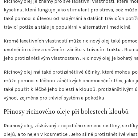
Ricinový olej je známý pro své laxativní vlastnosti, které m
kyselinu, která funguje jako stimulant pro střeva, což může
také pomoci s úlevou od nadýmání a dalších trávicích potíží .
trávicí potíže a stále je populární v alternativní medicíně.
Kromě laxativních vlastností může ricinový olej také pomoc
uvolněním střev a snížením zánětu v trávicím traktu . Ricino
jeho protizánětlivým vlastnostem . Ricinový olej je bohatý 
Ricinový olej má také protizánětlivé účinky, které mohou pom
může pomoci s léčbou zánětlivých onemocnění střev, jako je
také použit k léčbě jeho bolesti a kloubů, protizánětlivým ú
výhod, zejména pro trávicí systém a pokožku.
Přínosy ricinového oleje při bolestech kloubů
Ricinový olej, získávaný z nejedlého semene rostliny, se dí
olejů, a to nejen v kosmetice . Jeho silné protizánětlivé vla