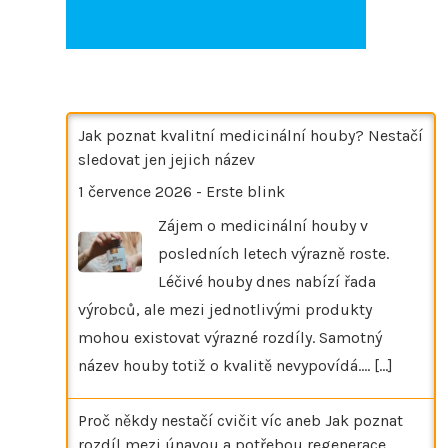
Jak poznat kvalitní medicinální houby? Nestačí
sledovat jen jejich název
1 července 2026
-
Erste blink
Zájem o medicinální houby v
posledních letech výrazně roste.
Léčivé houby dnes nabízí řada
výrobců, ale mezi jednotlivými produkty
mohou existovat výrazné rozdíly. Samotný
název houby totiž o kvalitě nevypovídá.…
[...]
Proč někdy nestačí cvičit víc aneb Jak poznat
rozdíl mezi únavou a potřebou regenerace