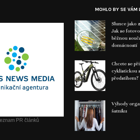
MOHLO BY SE VÁM L
Slunce jako z
Jak se fotovo
běžnou součá
domácností
Chcete se při
cyklistickou 
předstihem?
Výhody orga
šatníku
eznam PR článků