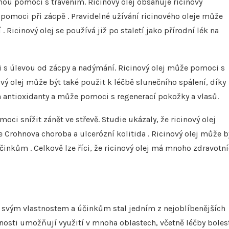
ohou pomoci s trávením. Ricinový olej obsahuje ricinový
 pomoci při zácpě . Pravidelné užívání ricinového oleje může
 Ricinový olej se používá již po staletí jako přírodní lék na
i s úlevou od zácpy a nadýmání. Ricinový olej může pomoci s
vý olej může být také použit k léčbě slunečního spálení, díky
na antioxidanty a může pomoci s regenerací pokožky a vlasů.
oci snížit zánět ve střevě. Studie ukázaly, že ricinový olej
 Crohnova choroba a ulcerózní kolitida . Ricinový olej může b
činkům . Celkově lze říci, že ricinový olej má mnoho zdravotn
ky svým vlastnostem a účinkům stal jedním z nejoblíbenějších
stnosti umožňují využití v mnoha oblastech, včetně léčby boles