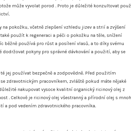
ože může vyvolat porod . Proto je důležité konzultovat použ
ctví.
 na pokožku, včetně zlepšení vzhledu jizev a strií a zvýšení
 také použít k regeneraci a péči o pokožku na těle, snížení
avíc běžně používá pro růst a posílení vlasů, a to díky svému
té dodržovat pokyny pro správné dávkování a použití, aby se
žité jej používat bezpečně a zodpovědně. Před použitím
 se se zdravotnickým pracovníkem, zvláště pokud máte nějaké
důležité nakupovat vysoce kvalitní organický ricinový olej z
st . Celkově je ricinový olej všestranný a přírodní olej s mno
stí a pod vedením zdravotnického pracovníka.