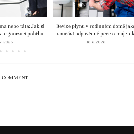
a nebo táta: Jak si
Revize plynu v rodinném domě jak
s organizací pohřbu
součást odpovědné péče o majete
 7. 2026
16. 6. 2026
A COMMENT