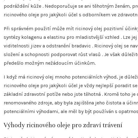
podráždění kůže . Nedoporučuje se ani těhotným ženám, prot
ricinového oleje pro jakýkoli účel s odborníkem ve zdravotni
Při správném použití může mít ricinový olej pozitivní účinky
syntézy kolagenu a elastinu pro mladistvější vzhled . Lze jej
viditelnosti jizev a odstranění bradavic . Ricinový olej se n
složení a schopnosti podporovat růst vlasů . Je však důleži
předešlo možným nežádoucím účinkům.
I když má ricinový olej mnoho potenciálních výhod, je důle
ricinového oleje pro jakýkoli účel je vždy nejlepší poradit
základní zdravotní potíže nebo jste těhotná . Kromě toho je 
renomovaného zdroje, aby byla zajištěna jeho čistota a účinno
potenciálními výhodami, ale měl by být používán s opatrno
Výhody ricinového oleje pro zdraví trávení