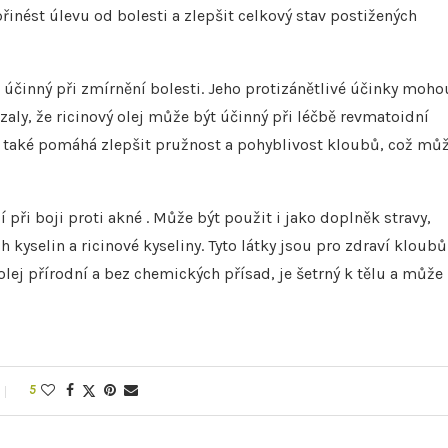
řinést úlevu od bolesti a zlepšit celkový stav postižených
i účinný při zmírnění bolesti. Jeho protizánětlivé účinky moho
zaly, že ricinový olej může být účinný při léčbě revmatoidní
ej také pomáhá zlepšit pružnost a pohyblivost kloubů, což mů
 při boji proti akné . Může být použit i jako doplněk stravy,
yselin a ricinové kyseliny. Tyto látky jsou pro zdraví kloubů
olej přírodní a bez chemických přísad, je šetrný k tělu a může
5