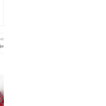
ost
ie