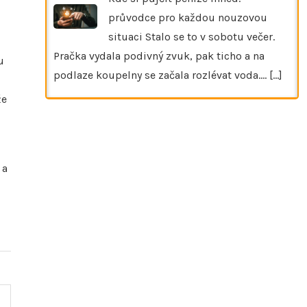
průvodce pro každou nouzovou
situaci Stalo se to v sobotu večer.
Pračka vydala podivný zvuk, pak ticho a na
u
podlaze koupelny se začala rozlévat voda.…
[...]
že
 a