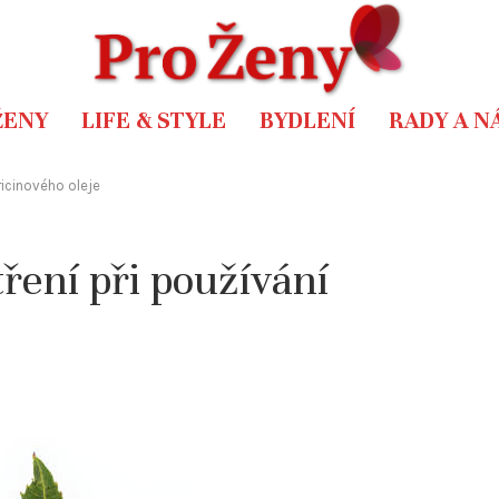
ŽENY
LIFE & STYLE
BYDLENÍ
RADY A N
ricinového oleje
ření při používání