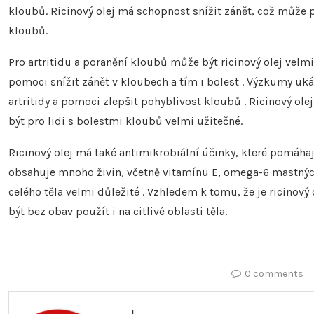
kloubů. Ricinový olej má schopnost snížit zánět, což může p
kloubů.
Pro artritidu a poranění kloubů může být ricinový olej velm
pomoci snížit zánět v kloubech a tím i bolest . Výzkumy uká
artritidy a pomoci zlepšit pohyblivost kloubů . Ricinový ol
být pro lidi s bolestmi kloubů velmi užitečné.
Ricinový olej má také antimikrobiální účinky, které pomáhají
obsahuje mnoho živin, včetně vitamínu E, omega-6 mastných k
celého těla velmi důležité . Vzhledem k tomu, že je ricinový 
být bez obav použít i na citlivé oblasti těla.
0 comments