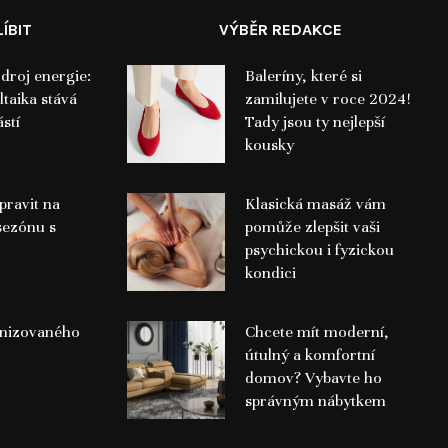
ÍBIT
VÝBĚR REDAKCE
droj energie:
Baleríny, které si
ltaika stává
zamilujete v roce 2024!
stí
Tady jsou ty nejlepší
kousky
pravit na
Klasická masáž vám
sezónu s
pomůže zlepšit vaši
psychickou i fyzickou
kondici
nizovaného
Chcete mít moderní,
útulný a komfortní
domov? Vybavte ho
správným nábytkem