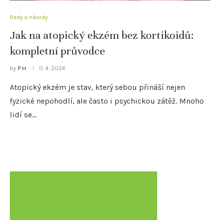
Rady a návody
Jak na atopický ekzém bez kortikoidů:
kompletní průvodce
by
P H
11. 4. 2024
Atopický ekzém je stav, který sebou přináší nejen
fyzické nepohodlí, ale často i psychickou zátěž. Mnoho
lidí se…