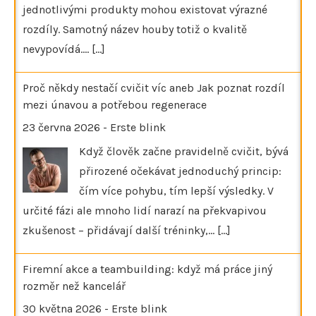
jednotlivými produkty mohou existovat výrazné
rozdíly. Samotný název houby totiž o kvalitě
nevypovídá.…
[...]
Proč někdy nestačí cvičit víc aneb Jak poznat rozdíl
mezi únavou a potřebou regenerace
23 června 2026
-
Erste blink
Když člověk začne pravidelně cvičit, bývá
přirozené očekávat jednoduchý princip:
čím více pohybu, tím lepší výsledky. V
určité fázi ale mnoho lidí narazí na překvapivou
zkušenost – přidávají další tréninky,…
[...]
Firemní akce a teambuilding: když má práce jiný
rozměr než kancelář
30 května 2026
-
Erste blink