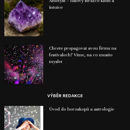
Ametyst – fialový strážce klidu a
intuice
Chcete propagovat svou firmu na
festivalech? Víme, na co musíte
myslet
VÝBĚR REDAKCE
Úvod do horoskopů a astrologie