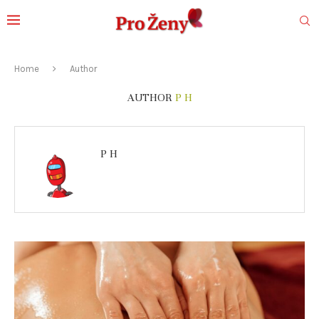
Home
Author
AUTHOR
P H
P H