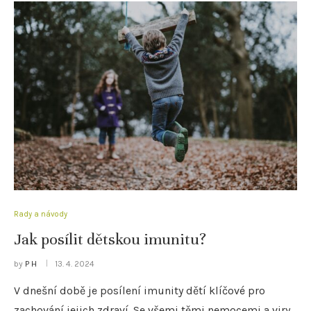
Rady a návody
Jak posílit dětskou imunitu?
by
P H
13. 4. 2024
V dnešní době je posílení imunity dětí klíčové pro
zachování jejich zdraví. Se všemi těmi nemocemi a viry,