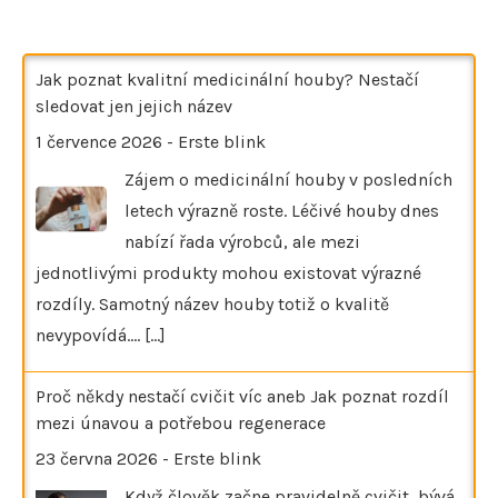
Jak poznat kvalitní medicinální houby? Nestačí
sledovat jen jejich název
1 července 2026
-
Erste blink
Zájem o medicinální houby v posledních
letech výrazně roste. Léčivé houby dnes
nabízí řada výrobců, ale mezi
jednotlivými produkty mohou existovat výrazné
rozdíly. Samotný název houby totiž o kvalitě
nevypovídá.…
[...]
Proč někdy nestačí cvičit víc aneb Jak poznat rozdíl
mezi únavou a potřebou regenerace
23 června 2026
-
Erste blink
Když člověk začne pravidelně cvičit, bývá