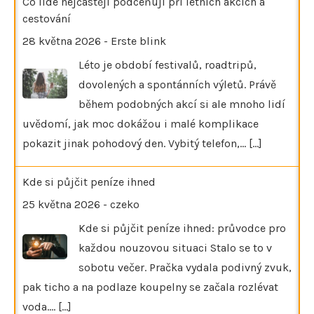
Co lidé nejčastěji podceňují při letních akcích a
cestování
28 května 2026
-
Erste blink
Léto je období festivalů, roadtripů,
dovolených a spontánních výletů. Právě
během podobných akcí si ale mnoho lidí
uvědomí, jak moc dokážou i malé komplikace
pokazit jinak pohodový den. Vybitý telefon,…
[...]
Kde si půjčit peníze ihned
25 května 2026
-
czeko
Kde si půjčit peníze ihned: průvodce pro
každou nouzovou situaci Stalo se to v
sobotu večer. Pračka vydala podivný zvuk,
pak ticho a na podlaze koupelny se začala rozlévat
voda.…
[...]