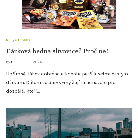
Rady a návody
Dárková bedna slivovice? Proč ne!
by
P H
21. 2. 2024
Upřímně, láhev dobrého alkoholu patří k velmi častým
dárkům. Dětem se dary vymýšlejí snadno, ale pro
dospělé, kteří…