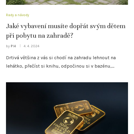
Rady a návody
Jaké vybavení musíte dopřát svým dětem
při pobytu na zahradě?
by
P H
4. 4. 2024
Drtivá většina z vás si chodí na zahradu lehnout na
lehátko, přečíst si knihu, odpočinou si v bazénu,…