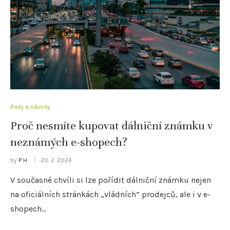
Rady a návody
Proč nesmíte kupovat dálniční známku v
neznámých e-shopech?
by
P H
20. 2. 2024
V současné chvíli si lze pořídit dálniční známku nejen
na oficiálních stránkách „vládních“ prodejců, ale i v e-
shopech…