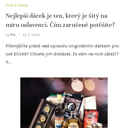
Rady a návody
Nejlepší dárek je ten, který je šitý na
míru oslavenci. Čím zaručeně potěšíte?
by
P H
22. 2. 2024
Přemýšlíte právě nad opravdu originálním dárkem pro
své blízké? Chcete jim dokázat, že vám na nich záleží?
V…