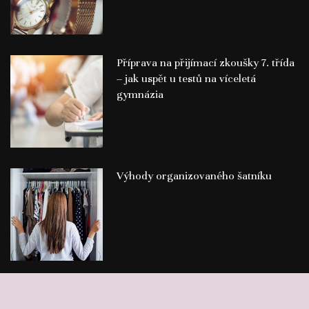
Příprava na přijímací zkoušky 7. třída
– jak uspět u testů na víceletá
gymnázia
Výhody organizovaného šatníku
©
Publikace PR článků
Press-Media.cz | All rights reserved