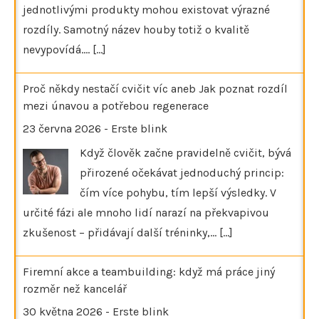
jednotlivými produkty mohou existovat výrazné
rozdíly. Samotný název houby totiž o kvalitě
nevypovídá.…
[...]
Proč někdy nestačí cvičit víc aneb Jak poznat rozdíl
mezi únavou a potřebou regenerace
23 června 2026
-
Erste blink
Když člověk začne pravidelně cvičit, bývá
přirozené očekávat jednoduchý princip:
čím více pohybu, tím lepší výsledky. V
určité fázi ale mnoho lidí narazí na překvapivou
zkušenost – přidávají další tréninky,…
[...]
Firemní akce a teambuilding: když má práce jiný
rozměr než kancelář
30 května 2026
-
Erste blink