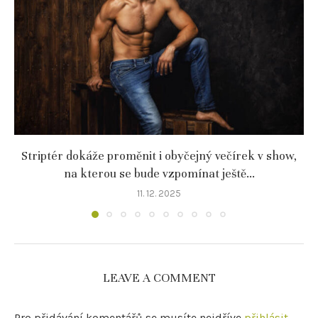
Striptér dokáže proměnit i obyčejný večírek v show,
na kterou se bude vzpomínat ještě...
11. 12. 2025
LEAVE A COMMENT
Pro přidávání komentářů se musíte nejdříve
přihlásit
.