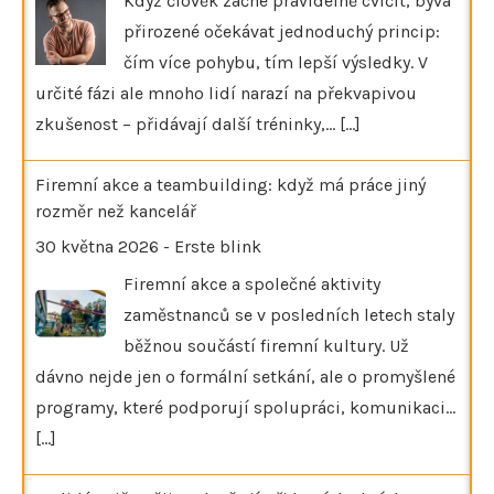
Když člověk začne pravidelně cvičit, bývá
přirozené očekávat jednoduchý princip:
čím více pohybu, tím lepší výsledky. V
určité fázi ale mnoho lidí narazí na překvapivou
zkušenost – přidávají další tréninky,…
[...]
Firemní akce a teambuilding: když má práce jiný
rozměr než kancelář
30 května 2026
-
Erste blink
Firemní akce a společné aktivity
zaměstnanců se v posledních letech staly
běžnou součástí firemní kultury. Už
dávno nejde jen o formální setkání, ale o promyšlené
programy, které podporují spolupráci, komunikaci…
[...]