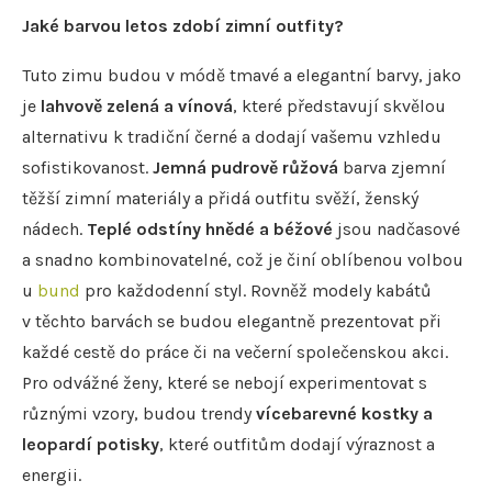
Jaké barvou letos zdobí zimní outfity?
Tuto zimu budou v módě tmavé a elegantní barvy, jako
je
lahvově zelená a vínová
, které představují skvělou
alternativu k tradiční černé a dodají vašemu vzhledu
sofistikovanost.
Jemná pudrově růžová
barva zjemní
těžší zimní materiály a přidá outfitu svěží, ženský
nádech.
Teplé odstíny hnědé a béžové
jsou nadčasové
a snadno kombinovatelné, což je činí oblíbenou volbou
u
bund
pro každodenní styl. Rovněž modely kabátů
v těchto barvách se budou elegantně prezentovat při
každé cestě do práce či na večerní společenskou akci.
Pro odvážné ženy, které se nebojí experimentovat s
různými vzory, budou trendy
vícebarevné kostky a
leopardí potisky
, které outfitům dodají výraznost a
energii.