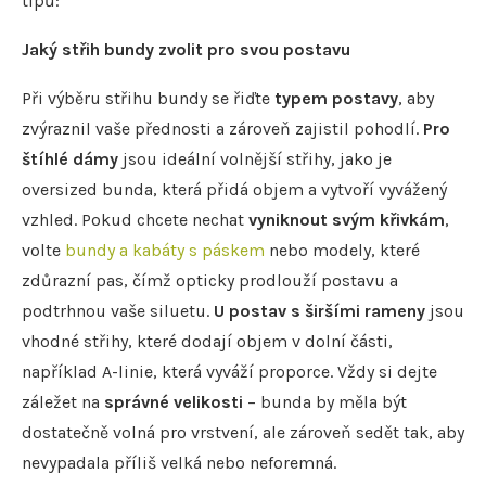
tipů:
Jaký střih bundy zvolit pro svou postavu
Při výběru střihu bundy se řiďte
typem postavy
, aby
zvýraznil vaše přednosti a zároveň zajistil pohodlí.
Pro
štíhlé dámy
jsou ideální volnější střihy, jako je
oversized bunda, která přidá objem a vytvoří vyvážený
vzhled. Pokud chcete nechat
vyniknout svým křivkám
,
volte
bundy a kabáty s páskem
nebo modely, které
zdůrazní pas, čímž opticky prodlouží postavu a
podtrhnou vaše siluetu.
U postav s širšími rameny
jsou
vhodné střihy, které dodají objem v dolní části,
například A-linie, která vyváží proporce. Vždy si dejte
záležet na
správné velikosti
– bunda by měla být
dostatečně volná pro vrstvení, ale zároveň sedět tak, aby
nevypadala příliš velká nebo neforemná.