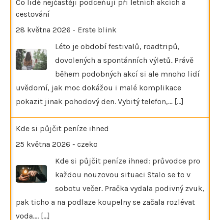
Co lidé nejčastěji podceňují při letních akcích a
cestování
28 května 2026
-
Erste blink
Léto je období festivalů, roadtripů,
dovolených a spontánních výletů. Právě
během podobných akcí si ale mnoho lidí
uvědomí, jak moc dokážou i malé komplikace
pokazit jinak pohodový den. Vybitý telefon,…
[...]
Kde si půjčit peníze ihned
25 května 2026
-
czeko
Kde si půjčit peníze ihned: průvodce pro
každou nouzovou situaci Stalo se to v
sobotu večer. Pračka vydala podivný zvuk,
pak ticho a na podlaze koupelny se začala rozlévat
voda.…
[...]