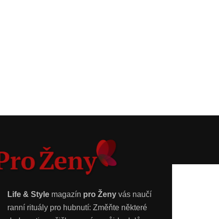
Life & Style
magazín
pro Ženy
vás naučí
ranní rituály pro hubnutí: Změňte některé