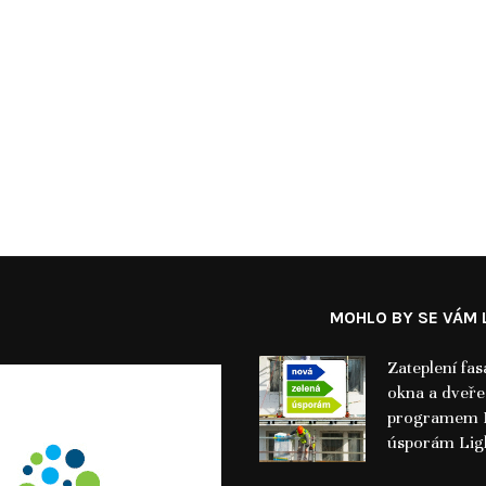
MOHLO BY SE VÁM L
Zateplení fas
okna a dveře:
programem 
úsporám Lig