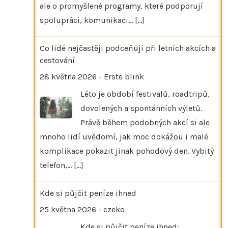
ale o promyšlené programy, které podporují
spolupráci, komunikaci…
[...]
Co lidé nejčastěji podceňují při letních akcích a
cestování
28 května 2026
-
Erste blink
Léto je období festivalů, roadtripů,
dovolených a spontánních výletů.
Právě během podobných akcí si ale
mnoho lidí uvědomí, jak moc dokážou i malé
komplikace pokazit jinak pohodový den. Vybitý
telefon,…
[...]
Kde si půjčit peníze ihned
25 května 2026
-
czeko
Kde si půjčit peníze ihned: