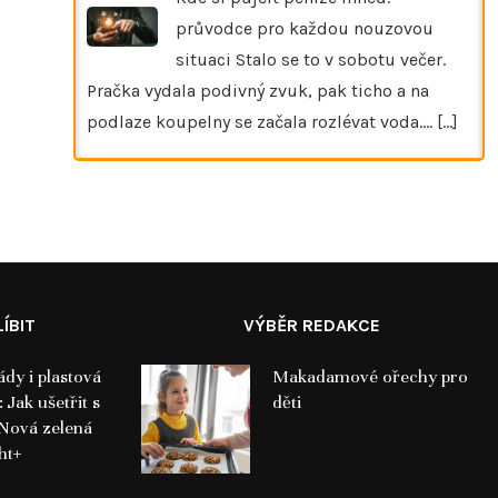
průvodce pro každou nouzovou
situaci Stalo se to v sobotu večer.
Pračka vydala podivný zvuk, pak ticho a na
podlaze koupelny se začala rozlévat voda.…
[...]
ÍBIT
VÝBĚR REDAKCE
ády i plastová
Makadamové ořechy pro
 Jak ušetřit s
děti
Nová zelená
ht+