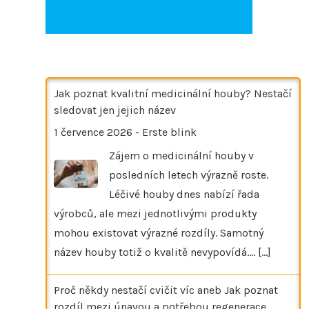
Jak poznat kvalitní medicinální houby? Nestačí
sledovat jen jejich název
1 července 2026
-
Erste blink
Zájem o medicinální houby v
posledních letech výrazně roste.
Léčivé houby dnes nabízí řada
výrobců, ale mezi jednotlivými produkty
mohou existovat výrazné rozdíly. Samotný
název houby totiž o kvalitě nevypovídá.…
[...]
Proč někdy nestačí cvičit víc aneb Jak poznat
rozdíl mezi únavou a potřebou regenerace