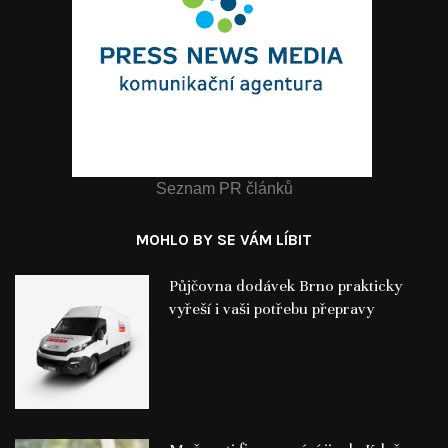
Seznam PR článků
MOHLO BY SE VÁM LÍBIT
Půjčovna dodávek Brno prakticky
vyřeší i vaši potřebu přepravy