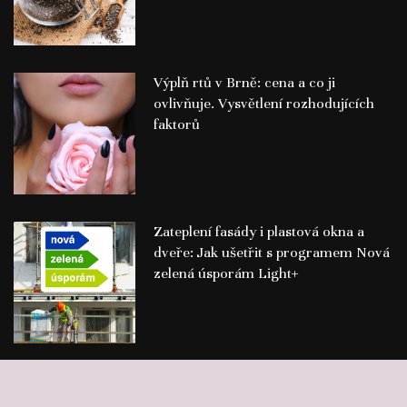
Výplň rtů v Brně: cena a co ji
ovlivňuje. Vysvětlení rozhodujících
faktorů
Zateplení fasády i plastová okna a
dveře: Jak ušetřit s programem Nová
zelená úsporám Light+
©
Publikace PR článků
Press-Media.cz | All rights reserved