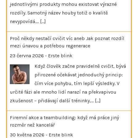
jednotlivými produkty mohou existovat výrazné
rozdíly. Samotný název houby totiž o kvalitě
nevypovídá.…
[...]
Proč někdy nestačí cvičit víc aneb Jak poznat rozdíl
mezi únavou a potřebou regenerace
23 června 2026
-
Erste blink
Když člověk začne pravidelně cvičit, bývá
přirozené očekávat jednoduchý princip:
čím více pohybu, tím lepší výsledky. V
určité fázi ale mnoho lidí narazí na překvapivou
zkušenost – přidávají další tréninky,…
[...]
Firemní akce a teambuilding: když má práce jiný
rozměr než kancelář
30 května 2026
-
Erste blink