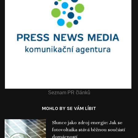
Seznam PR článků
MOHLO BY SE VÁM LÍBIT
Slunce jako zdroj energie: Jak se
fotovoltaika stává běžnou součástí
domácností