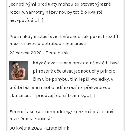
jednotlivými produkty mohou existovat výrazné
rozdíly. Samotný název houby totiž o kvalitě
nevypovídá.…
[...]
Proč někdy nestačí cvičit víc aneb Jak poznat rozdíl
mezi únavou a potřebou regenerace
23 června 2026
-
Erste blink
Když člověk začne pravidelně cvičit, bývá
přirozené očekávat jednoduchý princip:
čím více pohybu, tím lepší výsledky. V
určité fázi ale mnoho lidí narazí na překvapivou
zkušenost – přidávají další tréninky,…
[...]
Firemní akce a teambuilding: když má práce jiný
rozměr než kancelář
30 května 2026
-
Erste blink