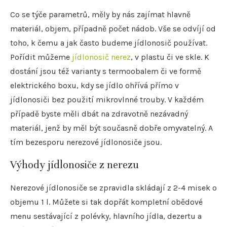
Co se týče parametrů, měly by nás zajímat hlavně
materiál, objem, případně počet nádob. Vše se odvíjí od
toho, k čemu a jak často budeme jídlonosič používat.
Pořídit můžeme
jídlonosič nerez
, v plastu či ve skle. K
dostání jsou též varianty s termoobalem či ve formě
elektrického boxu, kdy se jídlo ohřívá přímo v
jídlonosiči bez použití mikrovlnné trouby. V každém
případě byste měli dbát na zdravotně nezávadný
materiál, jenž by měl být současně dobře omyvatelný. A
tím bezesporu nerezové jídlonosiče jsou.
Výhody jídlonosiče z nerezu
Nerezové jídlonosiče se zpravidla skládají z 2-4 misek o
objemu 1 l. Můžete si tak dopřát kompletní obědové
menu sestávající z polévky, hlavního jídla, dezertu a