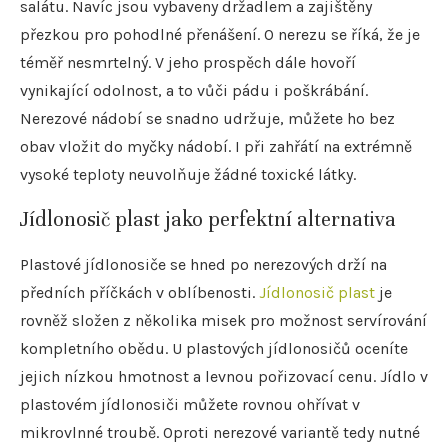
salátu. Navíc jsou vybaveny držadlem a zajištěny
přezkou pro pohodlné přenášení. O nerezu se říká, že je
téměř nesmrtelný. V jeho prospěch dále hovoří
vynikající odolnost, a to vůči pádu i poškrábání.
Nerezové nádobí se snadno udržuje, můžete ho bez
obav vložit do myčky nádobí. I při zahřátí na extrémně
vysoké teploty neuvolňuje žádné toxické látky.
Jídlonosič plast jako perfektní alternativa
Plastové jídlonosiče se hned po nerezových drží na
předních příčkách v oblíbenosti.
Jídlonosič plast
je
rovněž složen z několika misek pro možnost servírování
kompletního obědu. U plastových jídlonosičů oceníte
jejich nízkou hmotnost a levnou pořizovací cenu. Jídlo v
plastovém jídlonosiči můžete rovnou ohřívat v
mikrovlnné troubě. Oproti nerezové variantě tedy nutné