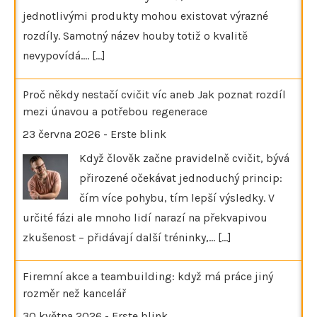
jednotlivými produkty mohou existovat výrazné
rozdíly. Samotný název houby totiž o kvalitě
nevypovídá.…
[...]
Proč někdy nestačí cvičit víc aneb Jak poznat rozdíl
mezi únavou a potřebou regenerace
23 června 2026
-
Erste blink
Když člověk začne pravidelně cvičit, bývá
přirozené očekávat jednoduchý princip:
čím více pohybu, tím lepší výsledky. V
určité fázi ale mnoho lidí narazí na překvapivou
zkušenost – přidávají další tréninky,…
[...]
Firemní akce a teambuilding: když má práce jiný
rozměr než kancelář
30 května 2026
-
Erste blink