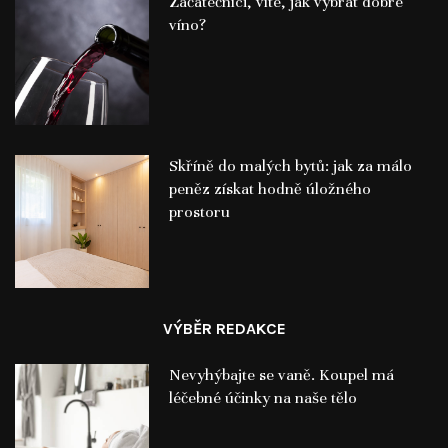
Začátečníci, víte, jak vybrat dobré
víno?
Skříně do malých bytů: jak za málo
peněz získat hodně úložného
prostoru
VÝBĚR REDAKCE
Nevyhýbajte se vaně. Koupel má
léčebné účinky na naše tělo