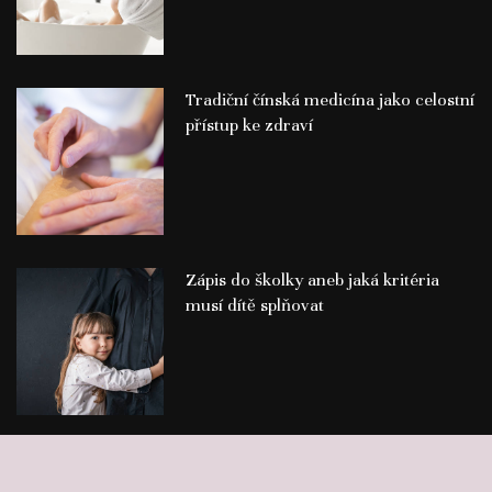
Tradiční čínská medicína jako celostní
přístup ke zdraví
Zápis do školky aneb jaká kritéria
musí dítě splňovat
©
Publikace PR článků
Press-Media.cz | All rights reserved