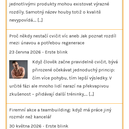
jednotlivými produkty mohou existovat výrazné
rozdíly. Samotný název houby totiž o kvalitě
nevypovídá.…
[...]
Proč někdy nestačí cvičit víc aneb Jak poznat rozdíl
mezi únavou a potřebou regenerace
23 června 2026
-
Erste blink
Když člověk začne pravidelně cvičit, bývá
přirozené očekávat jednoduchý princip:
čím více pohybu, tím lepší výsledky. V
určité fázi ale mnoho lidí narazí na překvapivou
zkušenost – přidávají další tréninky,…
[...]
Firemní akce a teambuilding: když má práce jiný
rozměr než kancelář
30 května 2026
-
Erste blink