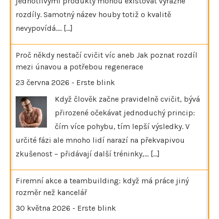
jednotlivými produkty mohou existovat výrazné
rozdíly. Samotný název houby totiž o kvalitě
nevypovídá.…
[...]
Proč někdy nestačí cvičit víc aneb Jak poznat rozdíl
mezi únavou a potřebou regenerace
23 června 2026
-
Erste blink
Když člověk začne pravidelně cvičit, bývá
přirozené očekávat jednoduchý princip:
čím více pohybu, tím lepší výsledky. V
určité fázi ale mnoho lidí narazí na překvapivou
zkušenost – přidávají další tréninky,…
[...]
Firemní akce a teambuilding: když má práce jiný
rozměr než kancelář
30 května 2026
-
Erste blink