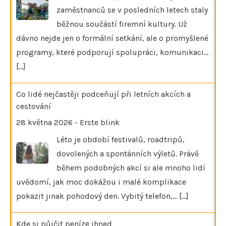
zaměstnanců se v posledních letech staly
běžnou součástí firemní kultury. Už
dávno nejde jen o formální setkání, ale o promyšlené
programy, které podporují spolupráci, komunikaci…
[...]
Co lidé nejčastěji podceňují při letních akcích a
cestování
28 května 2026
-
Erste blink
Léto je období festivalů, roadtripů,
dovolených a spontánních výletů. Právě
během podobných akcí si ale mnoho lidí
uvědomí, jak moc dokážou i malé komplikace
pokazit jinak pohodový den. Vybitý telefon,…
[...]
Kde si půjčit peníze ihned