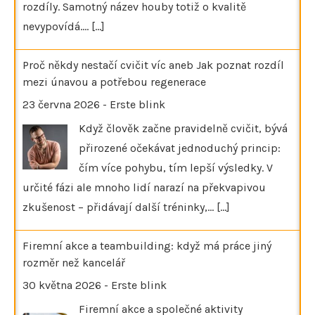
rozdíly. Samotný název houby totiž o kvalitě
nevypovídá.…
[...]
Proč někdy nestačí cvičit víc aneb Jak poznat rozdíl
mezi únavou a potřebou regenerace
23 června 2026
-
Erste blink
Když člověk začne pravidelně cvičit, bývá
přirozené očekávat jednoduchý princip:
čím více pohybu, tím lepší výsledky. V
určité fázi ale mnoho lidí narazí na překvapivou
zkušenost – přidávají další tréninky,…
[...]
Firemní akce a teambuilding: když má práce jiný
rozměr než kancelář
30 května 2026
-
Erste blink
Firemní akce a společné aktivity