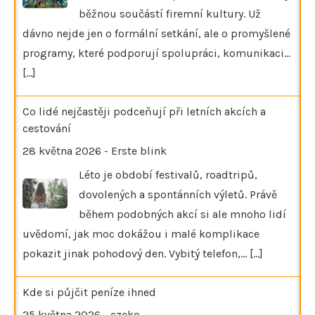
běžnou součástí firemní kultury. Už
dávno nejde jen o formální setkání, ale o promyšlené
programy, které podporují spolupráci, komunikaci…
[...]
Co lidé nejčastěji podceňují při letních akcích a
cestování
28 května 2026
-
Erste blink
Léto je období festivalů, roadtripů,
dovolených a spontánních výletů. Právě
během podobných akcí si ale mnoho lidí
uvědomí, jak moc dokážou i malé komplikace
pokazit jinak pohodový den. Vybitý telefon,…
[...]
Kde si půjčit peníze ihned
25 května 2026
-
czeko