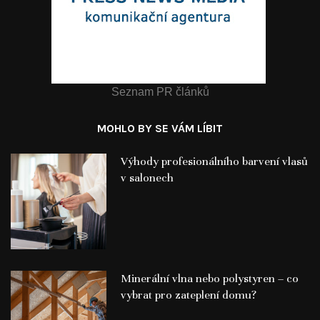
Seznam PR článků
MOHLO BY SE VÁM LÍBIT
Výhody profesionálního barvení vlasů
v salonech
Minerální vlna nebo polystyren – co
vybrat pro zateplení domu?