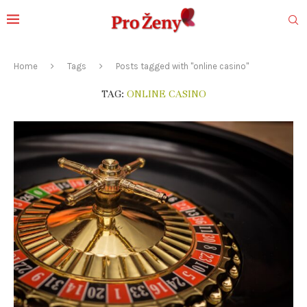
Home
Tags
Posts tagged with "online casino"
TAG:
ONLINE CASINO