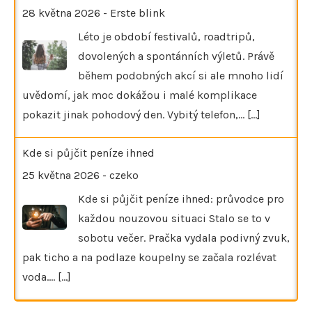
28 května 2026
-
Erste blink
Léto je období festivalů, roadtripů,
dovolených a spontánních výletů. Právě
během podobných akcí si ale mnoho lidí
uvědomí, jak moc dokážou i malé komplikace
pokazit jinak pohodový den. Vybitý telefon,…
[...]
Kde si půjčit peníze ihned
25 května 2026
-
czeko
Kde si půjčit peníze ihned: průvodce pro
každou nouzovou situaci Stalo se to v
sobotu večer. Pračka vydala podivný zvuk,
pak ticho a na podlaze koupelny se začala rozlévat
voda.…
[...]