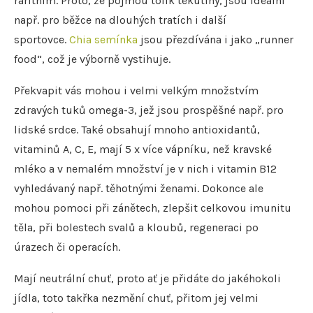
raritním. Proto, že pojmou tolik tekutiny, jsou ideální
např. pro běžce na dlouhých tratích i další
sportovce.
Chia semínka
jsou přezdívána i jako „runner
food“, což je výborně vystihuje.
Překvapit vás mohou i velmi velkým množstvím
zdravých tuků omega-3, jež jsou prospěšné např. pro
lidské srdce. Také obsahují mnoho antioxidantů,
vitaminů A, C, E, mají 5 x více vápníku, než kravské
mléko a v nemalém množství je v nich i vitamin B12
vyhledávaný např. těhotnými ženami. Dokonce ale
mohou pomoci při zánětech, zlepšit celkovou imunitu
těla, při bolestech svalů a kloubů, regeneraci po
úrazech či operacích.
Mají neutrální chuť, proto ať je přidáte do jakéhokoli
jídla, toto takřka nezmění chuť, přitom jej velmi