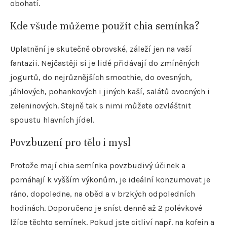
obohatí.
Kde všude můžeme použít chia semínka?
Uplatnění je skutečně obrovské, záleží jen na vaší
fantazii. Nejčastěji si je lidé přidávají do zmíněných
jogurtů, do nejrůznějších smoothie, do ovesných,
jáhlových, pohankových i jiných kaší, salátů ovocných i
zeleninových. Stejně tak s nimi můžete ozvláštnit
spoustu hlavních jídel.
Povzbuzení pro tělo i mysl
Protože mají chia semínka povzbudivý účinek a
pomáhají k vyšším výkonům, je ideální konzumovat je
ráno, dopoledne, na oběd a v brzkých odpoledních
hodinách. Doporučeno je sníst denně až 2 polévkové
lžíce těchto semínek. Pokud jste citliví např. na kofein a