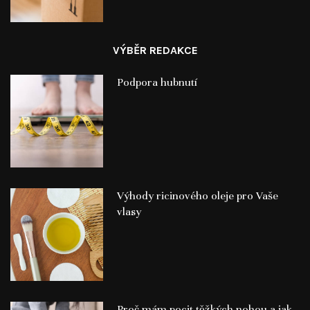
VÝBĚR REDAKCE
Podpora hubnutí
Výhody ricinového oleje pro Vaše
vlasy
Proč mám pocit těžkých nohou a jak