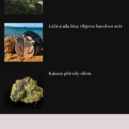
Léčivá síla léta: Objevte barefoot svět
Kámen přírody olivín
©
Publikace PR článků
Press-Media.cz | All rights reserved