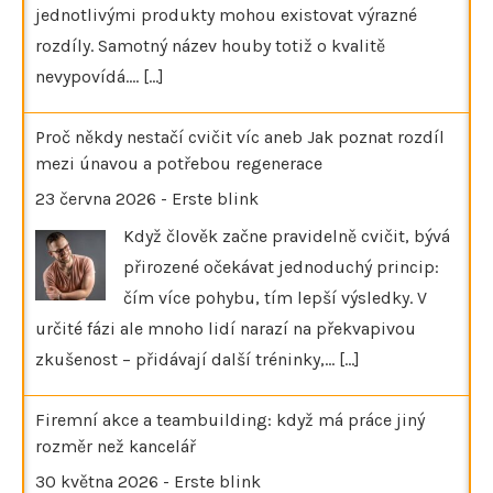
jednotlivými produkty mohou existovat výrazné
rozdíly. Samotný název houby totiž o kvalitě
nevypovídá.…
[...]
Proč někdy nestačí cvičit víc aneb Jak poznat rozdíl
mezi únavou a potřebou regenerace
23 června 2026
-
Erste blink
Když člověk začne pravidelně cvičit, bývá
přirozené očekávat jednoduchý princip:
čím více pohybu, tím lepší výsledky. V
určité fázi ale mnoho lidí narazí na překvapivou
zkušenost – přidávají další tréninky,…
[...]
Firemní akce a teambuilding: když má práce jiný
rozměr než kancelář
30 května 2026
-
Erste blink