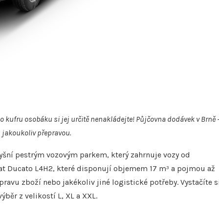
o kufru osobáku si jej určitě nenakládejte! Půjčovna dodávek v Brně 
 jakoukoliv přepravou.
yšní pestrým vozovým parkem, který zahrnuje vozy od
Fiat Ducato L4H2, které disponují objemem 17 m³ a pojmou až
ravu zboží nebo jakékoliv jiné logistické potřeby. Vystačíte s
ýběr z velikostí L, XL a XXL.