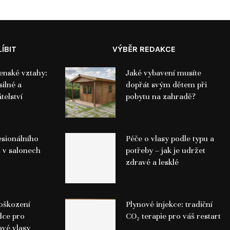
ÍBIT
VÝBĚR REDAKCE
ženské vztahy:
Jaké vybavení musíte
silné a
dopřát svým dětem při
telství
pobytu na zahradě?
sionálního
Péče o vlasy podle typu a
ů v salonech
potřeby – jak je udržet
zdravé a lesklé
poškození
Plynové injekce: tradiční
dce pro
CO₂ terapie pro váš restart
avé vlasy