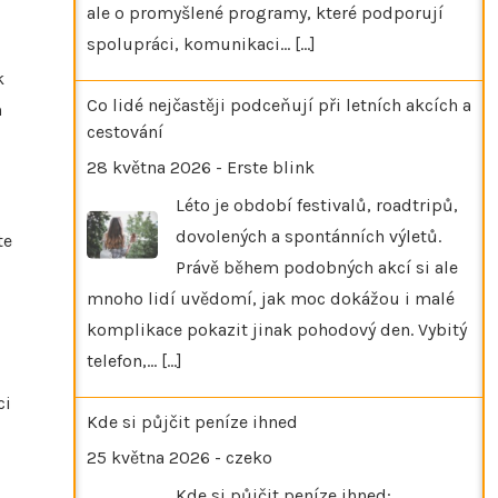
ale o promyšlené programy, které podporují
spolupráci, komunikaci…
[...]
k
Co lidé nejčastěji podceňují při letních akcích a
m
cestování
28 května 2026
-
Erste blink
Léto je období festivalů, roadtripů,
dovolených a spontánních výletů.
te
Právě během podobných akcí si ale
mnoho lidí uvědomí, jak moc dokážou i malé
komplikace pokazit jinak pohodový den. Vybitý
telefon,…
[...]
ci
Kde si půjčit peníze ihned
25 května 2026
-
czeko
Kde si půjčit peníze ihned: