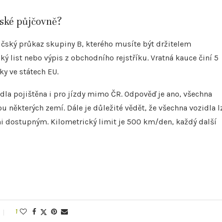
ské půjčovně?
ičský průkaz skupiny B, kterého musíte být držitelem
ý list nebo výpis z obchodního rejstříku. Vratná kauce činí 5
y ve státech EU.
dla pojištěna i pro jízdy mimo ČR. Odpověď je ano, všechna
ou některých zemí. Dále je důležité vědět, že všechna vozidla l
mi dostupným. Kilometrický limit je 500 km/den, každý další
1