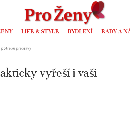
ŽENY
LIFE & STYLE
BYDLENÍ
RADY A N
i potřebu přepravy
kticky vyřeší i vaši