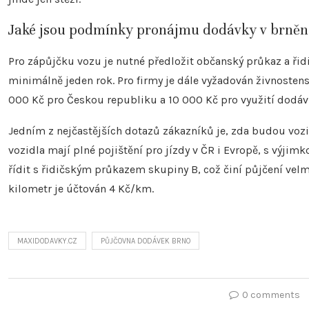
Jaké jsou podmínky pronájmu dodávky v brněn
Pro zápůjčku vozu je nutné předložit občanský průkaz a řid
minimálně jeden rok. Pro firmy je dále vyžadován živnostensk
000 Kč pro Českou republiku a 10 000 Kč pro využití dodávk
Jedním z nejčastějších dotazů zákazníků je, zda budou vozi
vozidla mají plné pojištění pro jízdy v ČR i Evropě, s výjimk
řídit s řidičským průkazem skupiny B, což činí půjčení vel
kilometr je účtován 4 Kč/km.
MAXIDODAVKY.CZ
PŮJČOVNA DODÁVEK BRNO
0 comments