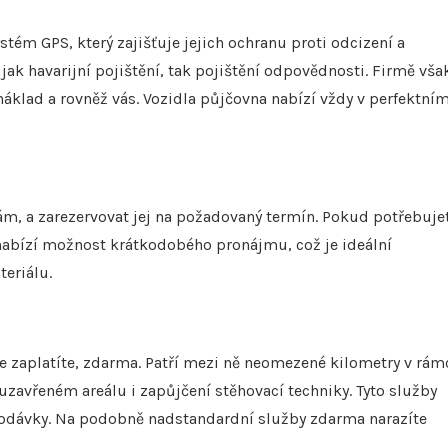
tém GPS, který zajišťuje jejich ochranu proti odcizení a
 jak havarijní pojištění, tak pojištění odpovědnosti. Firmě vša
 náklad a rovněž vás. Vozidla půjčovna nabízí vždy v perfektní
bám, a zarezervovat jej na požadovaný termín. Pokud potřebuje
nabízí možnost krátkodobého pronájmu, což je ideální
teriálu.
e zaplatíte, zdarma. Patří mezi ně neomezené kilometry v rám
uzavřeném areálu i zapůjčení stěhovací techniky. Tyto služby
dodávky. Na podobně nadstandardní služby zdarma narazíte