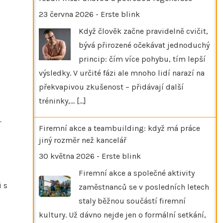
23 června 2026
-
Erste blink
Když člověk začne pravidelně cvičit,
bývá přirozené očekávat jednoduchý
princip: čím více pohybu, tím lepší
výsledky. V určité fázi ale mnoho lidí narazí na
překvapivou zkušenost – přidávají další
tréninky,…
[...]
–
Firemní akce a teambuilding: když má práce
jiný rozměr než kancelář
30 května 2026
-
Erste blink
Firemní akce a společné aktivity
i s
zaměstnanců se v posledních letech
staly běžnou součástí firemní
kultury. Už dávno nejde jen o formální setkání,