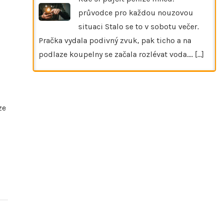
průvodce pro každou nouzovou
situaci Stalo se to v sobotu večer.
Pračka vydala podivný zvuk, pak ticho a na
podlaze koupelny se začala rozlévat voda.…
[...]
ze