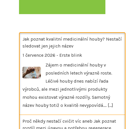
Jak poznat kvalitní medicinální houby? Nestačí
sledovat jen jejich název
1 července 2026
-
Erste blink
Zájem o medicinální houby v
posledních letech výrazně roste.
Léčivé houby dnes nabízí řada
výrobců, ale mezi jednotlivými produkty
mohou existovat výrazné rozdíly. Samotný
název houby totiž o kvalitě nevypovídá.…
[...]
Proč někdy nestačí cvičit víc aneb Jak poznat
rozdíl mezi únavou a potřebou regenerace