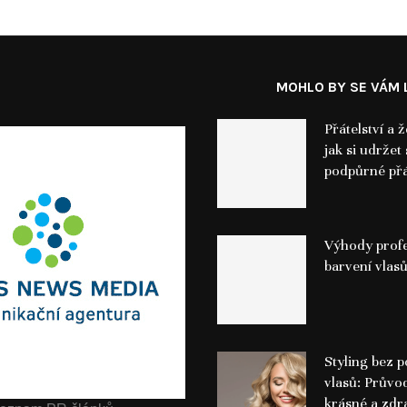
MOHLO BY SE VÁM L
Přátelství a 
jak si udržet 
podpůrné přá
Výhody profe
barvení vlas
Styling bez 
vlasů: Průvo
krásné a zdr