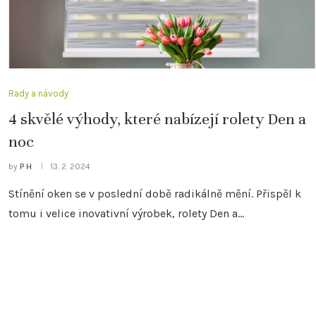
Rady a návody
4 skvělé výhody, které nabízejí rolety Den a
noc
by
P H
13. 2. 2024
Stínění oken se v poslední době radikálně mění. Přispěl k
tomu i velice inovativní výrobek, rolety Den a…