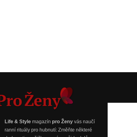
Life & Style
magazín
pro Ženy
vás naučí
ranní rituály pro hubnutí: Změňte některé