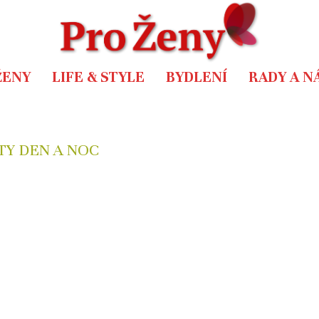
ŽENY
LIFE & STYLE
BYDLENÍ
RADY A N
TY DEN A NOC