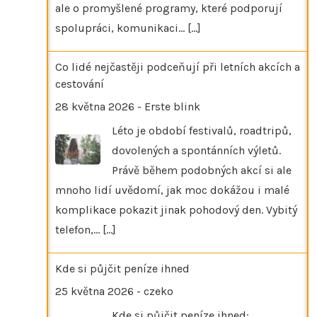
ale o promyšlené programy, které podporují
spolupráci, komunikaci…
[...]
Co lidé nejčastěji podceňují při letních akcích a
cestování
28 května 2026
-
Erste blink
Léto je období festivalů, roadtripů,
dovolených a spontánních výletů.
Právě během podobných akcí si ale
mnoho lidí uvědomí, jak moc dokážou i malé
komplikace pokazit jinak pohodový den. Vybitý
telefon,…
[...]
Kde si půjčit peníze ihned
25 května 2026
-
czeko
Kde si půjčit peníze ihned: