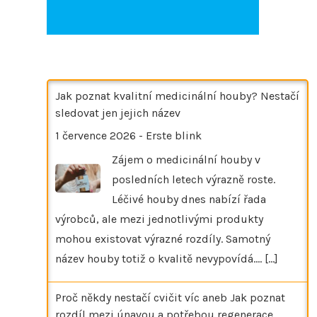
Jak poznat kvalitní medicinální houby? Nestačí
sledovat jen jejich název
1 července 2026
-
Erste blink
Zájem o medicinální houby v
posledních letech výrazně roste.
Léčivé houby dnes nabízí řada
výrobců, ale mezi jednotlivými produkty
mohou existovat výrazné rozdíly. Samotný
název houby totiž o kvalitě nevypovídá.…
[...]
Proč někdy nestačí cvičit víc aneb Jak poznat
rozdíl mezi únavou a potřebou regenerace