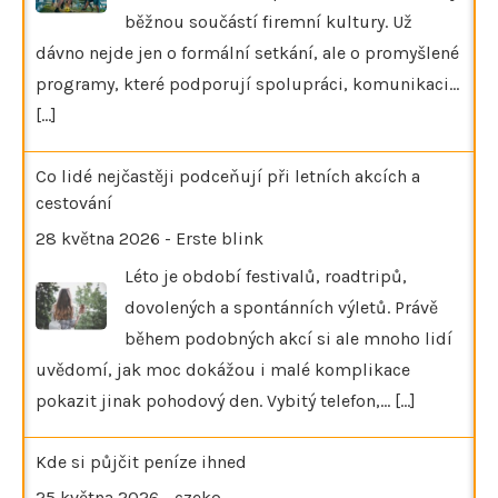
běžnou součástí firemní kultury. Už
dávno nejde jen o formální setkání, ale o promyšlené
programy, které podporují spolupráci, komunikaci…
[...]
Co lidé nejčastěji podceňují při letních akcích a
cestování
28 května 2026
-
Erste blink
Léto je období festivalů, roadtripů,
dovolených a spontánních výletů. Právě
během podobných akcí si ale mnoho lidí
uvědomí, jak moc dokážou i malé komplikace
pokazit jinak pohodový den. Vybitý telefon,…
[...]
Kde si půjčit peníze ihned
25 května 2026
-
czeko