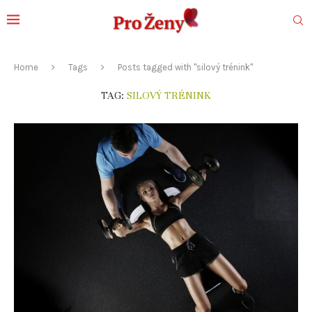
Home
Tags
Posts tagged with "silový trénink"
TAG:
SILOVÝ TRÉNINK