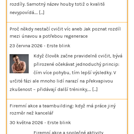
rozdíly. Samotný název houby totiž o kvalitě
nevypovídá.…
[...]
Proč někdy nestačí cvičit víc aneb Jak poznat rozdíl
mezi únavou a potřebou regenerace
23 června 2026
-
Erste blink
Když člověk začne pravidelně cvičit, bývá
přirozené očekávat jednoduchý princip:
čím více pohybu, tím lepší výsledky. V
určité fázi ale mnoho lidí narazí na překvapivou
zkušenost – přidávají další tréninky,…
[...]
Firemní akce a teambuilding: když má práce jiný
rozměr než kancelář
30 května 2026
-
Erste blink
Firemní akce a společné aktivity