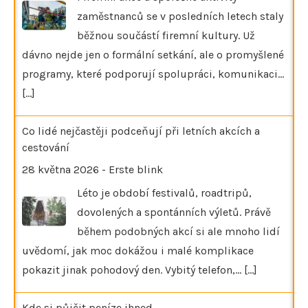
zaměstnanců se v posledních letech staly
běžnou součástí firemní kultury. Už
dávno nejde jen o formální setkání, ale o promyšlené
programy, které podporují spolupráci, komunikaci…
[...]
Co lidé nejčastěji podceňují při letních akcích a
cestování
28 května 2026
-
Erste blink
Léto je období festivalů, roadtripů,
dovolených a spontánních výletů. Právě
během podobných akcí si ale mnoho lidí
uvědomí, jak moc dokážou i malé komplikace
pokazit jinak pohodový den. Vybitý telefon,…
[...]
Kde si půjčit peníze ihned