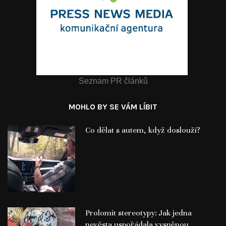
Seznam PR článků
MOHLO BY SE VÁM LÍBIT
Co dělat s autem, když doslouží?
Prolomit stereotypy: Jak jedna
nevěsta uspořádala vysněnou