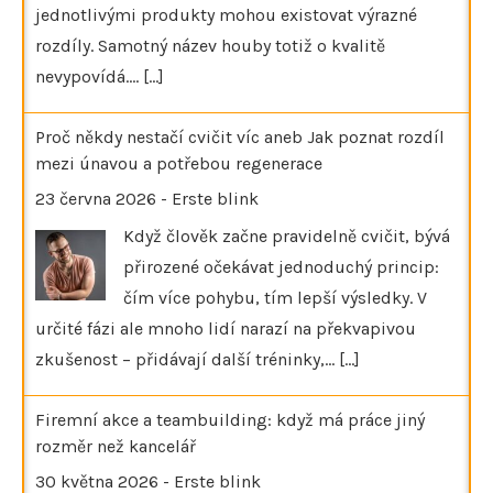
jednotlivými produkty mohou existovat výrazné
rozdíly. Samotný název houby totiž o kvalitě
nevypovídá.…
[...]
Proč někdy nestačí cvičit víc aneb Jak poznat rozdíl
mezi únavou a potřebou regenerace
23 června 2026
-
Erste blink
Když člověk začne pravidelně cvičit, bývá
přirozené očekávat jednoduchý princip:
čím více pohybu, tím lepší výsledky. V
určité fázi ale mnoho lidí narazí na překvapivou
zkušenost – přidávají další tréninky,…
[...]
Firemní akce a teambuilding: když má práce jiný
rozměr než kancelář
30 května 2026
-
Erste blink