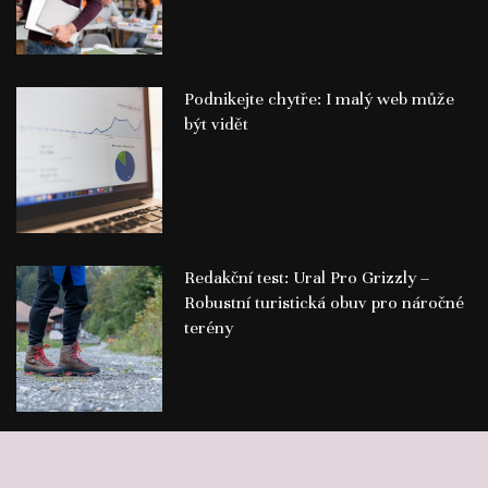
Podnikejte chytře: I malý web může
být vidět
Redakční test: Ural Pro Grizzly –
Robustní turistická obuv pro náročné
terény
©
Publikace PR článků
Press-Media.cz | All rights reserved