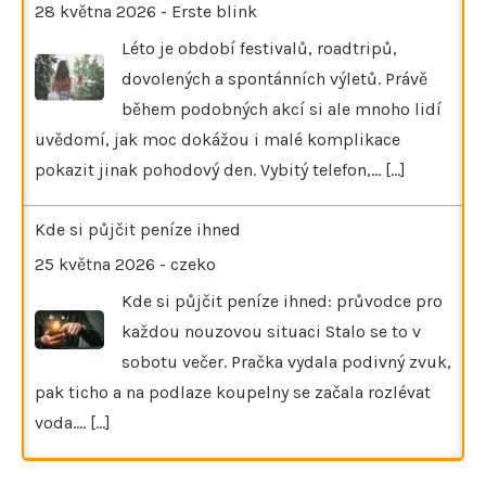
28 května 2026
-
Erste blink
Léto je období festivalů, roadtripů,
dovolených a spontánních výletů. Právě
během podobných akcí si ale mnoho lidí
uvědomí, jak moc dokážou i malé komplikace
pokazit jinak pohodový den. Vybitý telefon,…
[...]
Kde si půjčit peníze ihned
25 května 2026
-
czeko
Kde si půjčit peníze ihned: průvodce pro
každou nouzovou situaci Stalo se to v
sobotu večer. Pračka vydala podivný zvuk,
pak ticho a na podlaze koupelny se začala rozlévat
voda.…
[...]