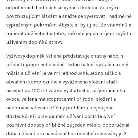
odpoledních hodinách se vyhněte kofeinu či jiným
povzbuzujícím látkám a snažte se vyvarovat i nadměrně
vypraženým pokrmům. Abyste si byli jisti, že vitamínů a
minerálů užíváte dostatek, můžete jejich příjem zvýšit i
užíváním doplňků stravy.
Výživový doplněk Vellena představuje chutný nápoj s
příchutí grepu nebo višně. Jedno balení vystačí na celý
měsíc a užívání je velmi jednoduché. Jedno sáčko s
obsahem komplexního a vyváženého složení stačí
nasypat do 100 ml vody a vychutnat si příjemnou chuť
ovoce. Vellena má stoprocentní přírodní složení a
napomáhá v řešení příčiny problému, nejen jeho
důsledků. Při pravidelném užívání pocítíte první
pozitivní dopady přibližně za jeden měsíc, doporučená
doba užívání pro navrácení hormonální rovnováhy je 3