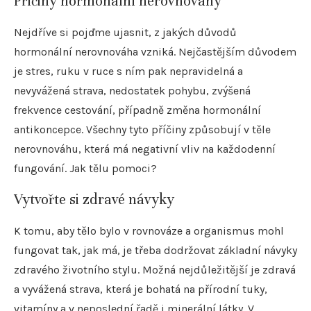
Příčiny hormonální nerovnováhy
Nejdříve si pojďme ujasnit, z jakých důvodů
hormonální nerovnováha vzniká. Nejčastějším důvodem
je stres, ruku v ruce s ním pak nepravidelná a
nevyvážená strava, nedostatek pohybu, zvýšená
frekvence cestování, případně změna hormonální
antikoncepce. Všechny tyto příčiny způsobují v těle
nerovnováhu, která má negativní vliv na každodenní
fungování. Jak tělu pomoci?
Vytvořte si zdravé návyky
K tomu, aby tělo bylo v rovnováze a organismus mohl
fungovat tak, jak má, je třeba dodržovat základní návyky
zdravého životního stylu. Možná nejdůležitější je zdravá
a vyvážená strava, která je bohatá na přírodní tuky,
vitamíny a v neposlední řadě i minerální látky. V