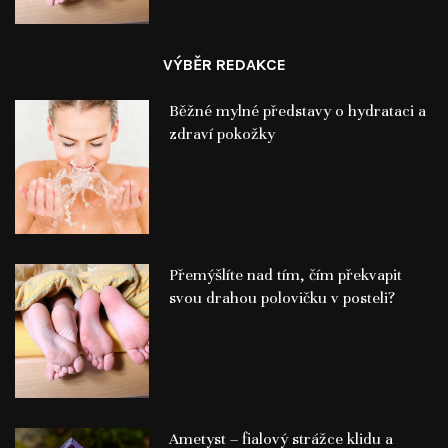
VÝBĚR REDAKCE
Běžné mylné představy o hydrataci a
zdraví pokožky
Přemýšlíte nad tím, čím překvapit
svou drahou polovičku v posteli?
Ametyst – fialový strážce klidu a