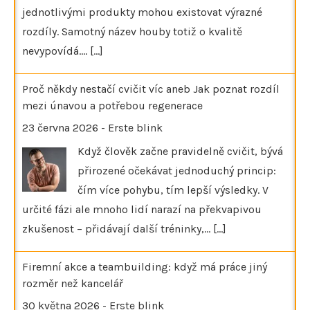
jednotlivými produkty mohou existovat výrazné
rozdíly. Samotný název houby totiž o kvalitě
nevypovídá.…
[...]
Proč někdy nestačí cvičit víc aneb Jak poznat rozdíl
mezi únavou a potřebou regenerace
23 června 2026
-
Erste blink
Když člověk začne pravidelně cvičit, bývá
přirozené očekávat jednoduchý princip:
čím více pohybu, tím lepší výsledky. V
určité fázi ale mnoho lidí narazí na překvapivou
zkušenost – přidávají další tréninky,…
[...]
Firemní akce a teambuilding: když má práce jiný
rozměr než kancelář
30 května 2026
-
Erste blink