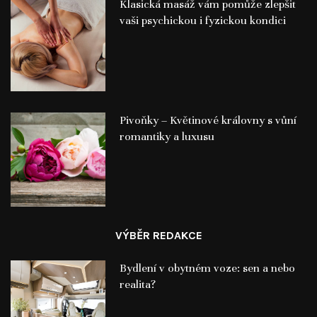
Klasická masáž vám pomůže zlepšit
vaši psychickou i fyzickou kondici
Pivoňky – Květinové královny s vůní
romantiky a luxusu
VÝBĚR REDAKCE
Bydlení v obytném voze: sen a nebo
realita?