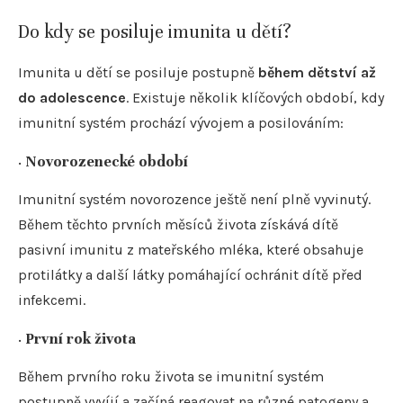
Do kdy se posiluje imunita u dětí?
Imunita u dětí se posiluje postupně
během dětství až
do adolescence
. Existuje několik klíčových období, kdy
imunitní systém prochází vývojem a posilováním:
·
Novorozenecké období
Imunitní systém novorozence ještě není plně vyvinutý.
Během těchto prvních měsíců života získává dítě
pasivní imunitu z mateřského mléka, které obsahuje
protilátky a další látky pomáhající ochránit dítě před
infekcemi.
·
První rok života
Během prvního roku života se imunitní systém
postupně vyvíjí a začíná reagovat na různé patogeny a