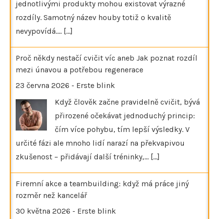
jednotlivými produkty mohou existovat výrazné
rozdíly. Samotný název houby totiž o kvalitě
nevypovídá.…
[...]
Proč někdy nestačí cvičit víc aneb Jak poznat rozdíl
mezi únavou a potřebou regenerace
23 června 2026
-
Erste blink
Když člověk začne pravidelně cvičit, bývá
přirozené očekávat jednoduchý princip:
čím více pohybu, tím lepší výsledky. V
určité fázi ale mnoho lidí narazí na překvapivou
zkušenost – přidávají další tréninky,…
[...]
Firemní akce a teambuilding: když má práce jiný
rozměr než kancelář
30 května 2026
-
Erste blink