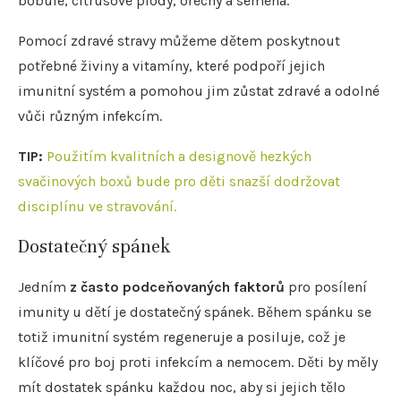
bobule, citrusové plody, ořechy a semena.
Pomocí zdravé stravy můžeme dětem poskytnout
potřebné živiny a vitamíny, které podpoří jejich
imunitní systém a pomohou jim zůstat zdravé a odolné
vůči různým infekcím.
TIP:
Použitím kvalitních a designově hezkých
svačinových boxů bude pro děti snazší dodržovat
disciplínu ve stravování.
Dostatečný spánek
Jedním
z často podceňovaných faktorů
pro posílení
imunity u dětí je dostatečný spánek. Během spánku se
totiž imunitní systém regeneruje a posiluje, což je
klíčové pro boj proti infekcím a nemocem. Děti by měly
mít dostatek spánku každou noc, aby si jejich tělo