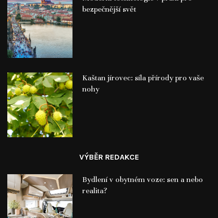
bezpečnější svět
Kaštan jírovec: síla přírody pro vaše
nohy
VÝBĚR REDAKCE
Bydlení v obytném voze: sen a nebo
realita?