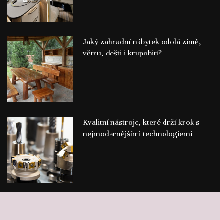
Jaký zahradní nábytek odolá zimě,
větru, dešti i krupobití?
Kvalitní nástroje, které drží krok s
nejmodernějšími technologiemi
©
Publikace PR článků
Press-Media.cz | All rights reserved