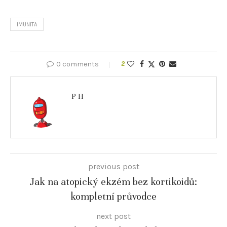
IMUNITA
0 comments
2
P H
previous post
Jak na atopický ekzém bez kortikoidů:
kompletní průvodce
next post