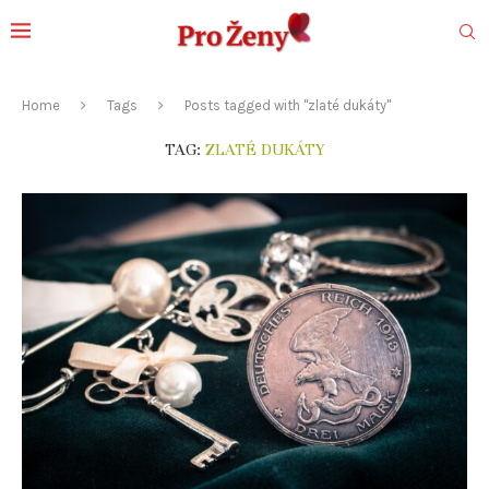
Home
Tags
Posts tagged with "zlaté dukáty"
TAG:
ZLATÉ DUKÁTY