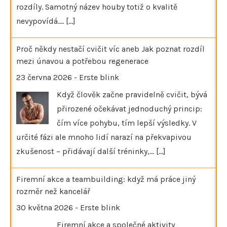
rozdíly. Samotný název houby totiž o kvalitě
nevypovídá.…
[...]
Proč někdy nestačí cvičit víc aneb Jak poznat rozdíl
mezi únavou a potřebou regenerace
23 června 2026
-
Erste blink
Když člověk začne pravidelně cvičit, bývá
přirozené očekávat jednoduchý princip:
čím více pohybu, tím lepší výsledky. V
určité fázi ale mnoho lidí narazí na překvapivou
zkušenost – přidávají další tréninky,…
[...]
Firemní akce a teambuilding: když má práce jiný
rozměr než kancelář
30 května 2026
-
Erste blink
Firemní akce a společné aktivity