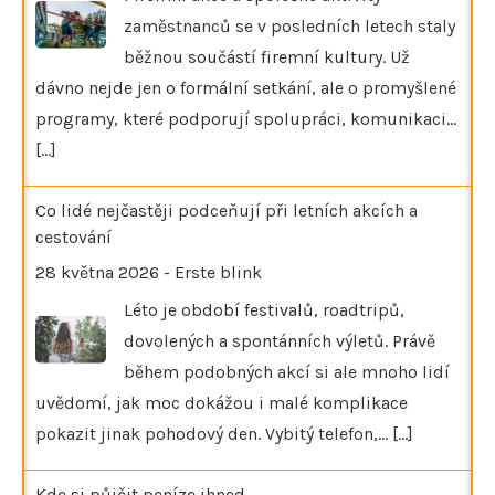
zaměstnanců se v posledních letech staly
běžnou součástí firemní kultury. Už
dávno nejde jen o formální setkání, ale o promyšlené
programy, které podporují spolupráci, komunikaci…
[...]
Co lidé nejčastěji podceňují při letních akcích a
cestování
28 května 2026
-
Erste blink
Léto je období festivalů, roadtripů,
dovolených a spontánních výletů. Právě
během podobných akcí si ale mnoho lidí
uvědomí, jak moc dokážou i malé komplikace
pokazit jinak pohodový den. Vybitý telefon,…
[...]
Kde si půjčit peníze ihned