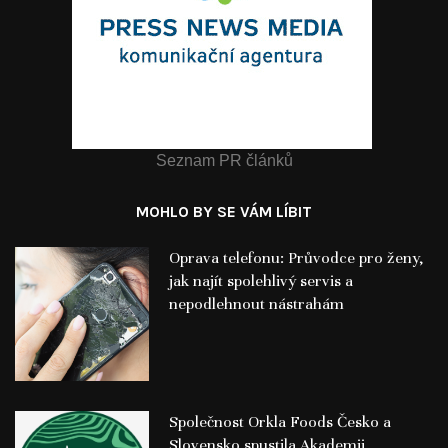
Seznam PR článků
MOHLO BY SE VÁM LÍBIT
Oprava telefonu: Průvodce pro ženy,
jak najít spolehlivý servis a
nepodlehnout nástrahám
Společnost Orkla Foods Česko a
Slovensko spustila Akademii