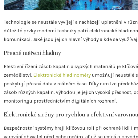
Technologie se neustále vyvíjejí a nacházejí uplatnění v rů
důležité prvky moderní techniky patří elektronické hladinom
komunikaci. Jaké jsou jejich hlavní výhody a kde se využívaj
Přesné měření hladiny
Efektivní řízení zásob kapalin a sypkých materiálů je klíčo
zemědělství.
Elektronické hladinoměry
umožňují neustálé sl
poskytují přesná data v reálném čase. Díky nim lze předcház
zásob různých kapalin. Výhodou je jejich vysoká přesnost
monitoringu prostřednictvím digitálních rozhraní.
Elektronické sirény pro rychlou a efektivní varovnou 
Bezpečnostní systémy hrají klíčovou roli při ochraně lidí i 
varování obyvatel před nebezpečím, ať už se jedná o povodn