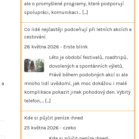
ale o promyšlené programy, které podporují
spolupráci, komunikaci…
[...]
Co lidé nejčastěji podceňují při letních akcích a
cestování
28 května 2026
-
Erste blink
Léto je období festivalů, roadtripů,
dovolených a spontánních výletů.
Právě během podobných akcí si ale
 a
mnoho lidí uvědomí, jak moc dokážou i malé
komplikace pokazit jinak pohodový den. Vybitý
telefon,…
[...]
Kde si půjčit peníze ihned
25 května 2026
-
czeko
Kde si půjčit peníze ihned: