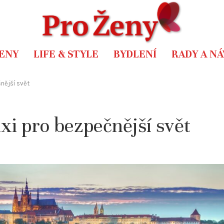
ENY
LIFE & STYLE
BYDLENÍ
RADY A N
nější svět
xi pro bezpečnější svět