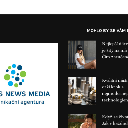
MOHLO BY SE VÁM L
Nejlepší dáre
je šitý na mí
Čím zaručeně
Kvalitní nást
drží krok s
nejmoderněj
technologie
Když se život
Jak v každo