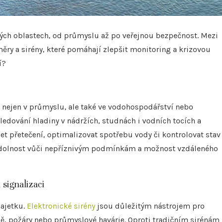
zných oblastech, od průmyslu až po veřejnou bezpečnost. Mezi
ěry a sirény, které pomáhají zlepšit monitoring a krizovou
í?
vé nejen v průmyslu, ale také ve vodohospodářství nebo
edování hladiny v nádržích, studnách i vodních tocích a
et přetečení, optimalizovat spotřebu vody či kontrolovat stav
, odolnost vůči nepříznivým podmínkám a možnost vzdáleného
signalizaci
majetku.
Elektronické sirény
jsou důležitým nástrojem pro
ě, požáry nebo průmyslové havárie. Oproti tradičním sirénám