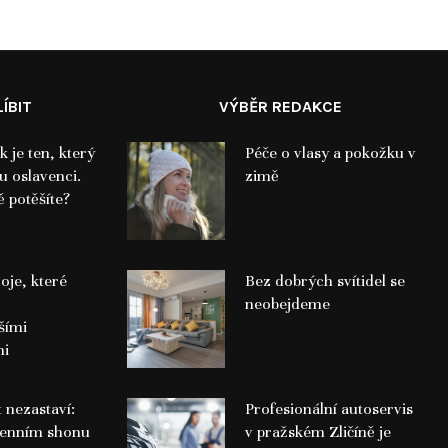
ÍBIT
VÝBĚR REDAKCE
k je ten, který
Péče o vlasy a pokožku v
ru oslavenci.
zimě
 potěšíte?
roje, které
Bez dobrých svítidel se
neobejdeme
šími
mi
 nezastaví:
Profesionální autoservis
denním shonu
v pražském Zličíně je