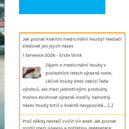
Jak poznat kvalitní medicinální houby? Nestačí
sledovat jen jejich název
1 července 2026
-
Erste blink
Zájem o medicinální houby v
posledních letech výrazně roste.
Léčivé houby dnes nabízí řada
výrobců, ale mezi jednotlivými produkty
mohou existovat výrazné rozdíly. Samotný
název houby totiž o kvalitě nevypovídá.…
[...]
Proč někdy nestačí cvičit víc aneb Jak poznat
rozdíl mezi únavou a potřebou regenerace