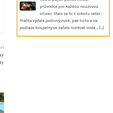
průvodce pro každou nouzovou
situaci Stalo se to v sobotu večer.
Pračka vydala podivný zvuk, pak ticho a na
podlaze koupelny se začala rozlévat voda.…
[...]
ost
ny
ty