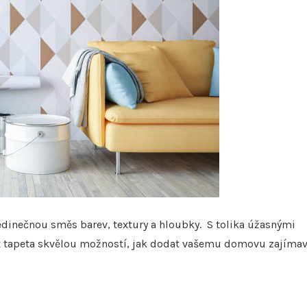
jedinečnou směs barev, textury a hloubky. S tolika úžasnými
být tapeta skvělou možností, jak dodat vašemu domovu zajíma