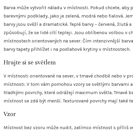
Barva může vytvořit náladu v místnosti. Pokud chcete, aby pr
barevnými podklady, jako je zelená, modrá nebo fialová. Je
barvy jsou svěží a dramatické. Teplé barvy – červená, žlutá
způsobují, že se lidé cítí tepleji. Jsou oblíbenou volbou v
místnostech orientovaných na sever. Čím intenzivnější barv
barvy tapety přihlížet i na podlahové krytiny v místnostech.
Hrajte si se světlem
V místnosti orientované na sever, v tmavé chodbě nebo v pro
místnosti. V tom vám pomohou vzory se světlými barvami a
hladkými povrchy, které odrážejí maximum světla. Tmavé barv
místnost se zdá být menší. Texturované povrchy mají také t
Vzor
Místnost bez vzoru může nudit, zatímco místnost s příliš 