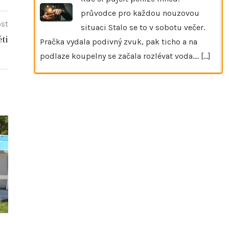
průvodce pro každou nouzovou
ost
situaci Stalo se to v sobotu večer.
ti
Pračka vydala podivný zvuk, pak ticho a na
podlaze koupelny se začala rozlévat voda.…
[...]
Co vlastně rozhoduje o tom, jestli vám
Škrabadla 