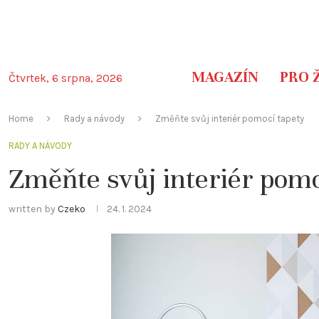
MAGAZÍN
PRO 
Čtvrtek, 6 srpna, 2026
Home
Rady a návody
Změňte svůj interiér pomocí tapety
RADY A NÁVODY
Změňte svůj interiér pomo
written by
Czeko
24. 1. 2024