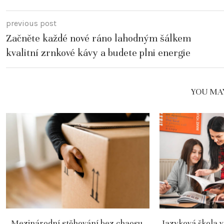
previous post
Začněte každé nové ráno lahodným šálkem
kvalitní zrnkové kávy a budete plni energie
YOU MAY
Mezinárodní stěhování bez chaosu,
Jazyková škola v