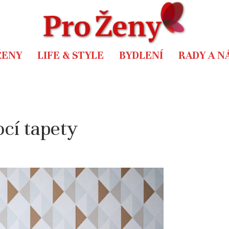
ŽENY
LIFE & STYLE
BYDLENÍ
RADY A N
cí tapety