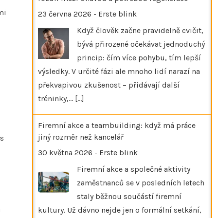
mi
23 června 2026
-
Erste blink
Když člověk začne pravidelně cvičit,
bývá přirozené očekávat jednoduchý
princip: čím více pohybu, tím lepší
výsledky. V určité fázi ale mnoho lidí narazí na
překvapivou zkušenost – přidávají další
tréninky,…
[...]
Firemní akce a teambuilding: když má práce
jiný rozměr než kancelář
 s
30 května 2026
-
Erste blink
Firemní akce a společné aktivity
zaměstnanců se v posledních letech
staly běžnou součástí firemní
a
kultury. Už dávno nejde jen o formální setkání,