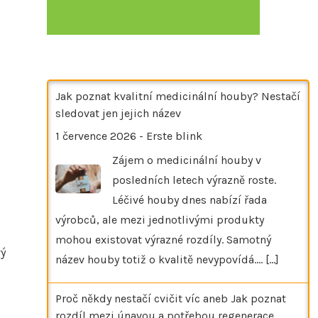
Jak poznat kvalitní medicinální houby? Nestačí
sledovat jen jejich název
1 července 2026
-
Erste blink
Zájem o medicinální houby v
posledních letech výrazně roste.
Léčivé houby dnes nabízí řada
výrobců, ale mezi jednotlivými produkty
mohou existovat výrazné rozdíly. Samotný
vý
název houby totiž o kvalitě nevypovídá.…
[...]
Proč někdy nestačí cvičit víc aneb Jak poznat
rozdíl mezi únavou a potřebou regenerace