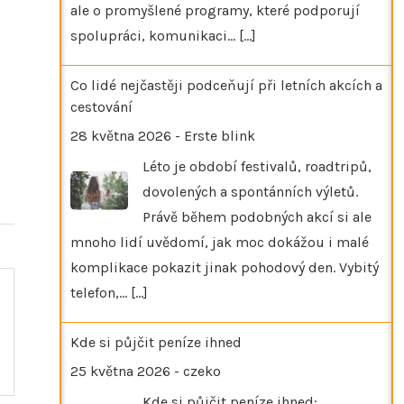
ale o promyšlené programy, které podporují
spolupráci, komunikaci…
[...]
Co lidé nejčastěji podceňují při letních akcích a
cestování
28 května 2026
-
Erste blink
Léto je období festivalů, roadtripů,
dovolených a spontánních výletů.
Právě během podobných akcí si ale
mnoho lidí uvědomí, jak moc dokážou i malé
komplikace pokazit jinak pohodový den. Vybitý
telefon,…
[...]
Kde si půjčit peníze ihned
25 května 2026
-
czeko
Kde si půjčit peníze ihned: