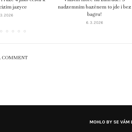
 cizím jazyce
nadzemním bazénem to jde i bez
bagru!
 3. 2026
6. 3. 2026
A COMMENT
MOHLO BY SE VÁM L