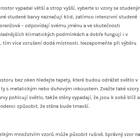
ostor vypadal větší a strop vyšší, vyberte si vzory se studený
mné studené barvy naznačují klid, zatímco intenzivní studené
 a oranžová – odpovídají svému jménu a ve skutečnosti
 chladnějších klimatických podmínkách a dobře fungují i v
a, tím více vzrušení dodá místnosti. Nezapomeňte při výběru
storu bez oken hledejte tapety, které budou odrážet světlo v
 ty s metalickým nebo duhovým inkoustem. Zvažte také vzory
y pohlcují světlo, takže stěny vypadají, že jsou k sobě blíž a
endenci způsobit, že stěna bude tmavší.
velkým množstvím vzorů může působit rušivě. Správný vzor n