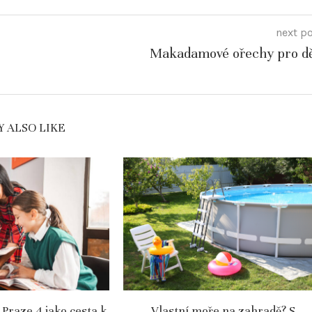
next p
Makadamové ořechy pro dě
 ALSO LIKE
 Praze 4 jako cesta k
Vlastní moře na zahradě? S