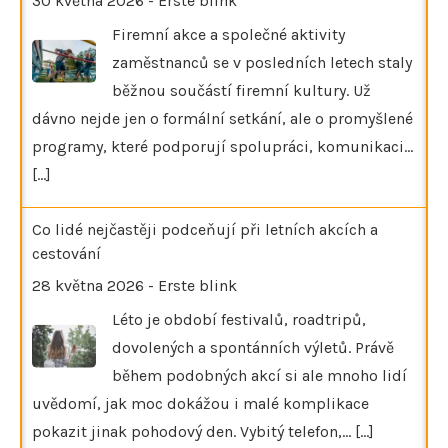
30 května 2026
-
Erste blink
Firemní akce a společné aktivity
zaměstnanců se v posledních letech staly
běžnou součástí firemní kultury. Už
dávno nejde jen o formální setkání, ale o promyšlené
programy, které podporují spolupráci, komunikaci…
[...]
Co lidé nejčastěji podceňují při letních akcích a
cestování
28 května 2026
-
Erste blink
Léto je období festivalů, roadtripů,
dovolených a spontánních výletů. Právě
během podobných akcí si ale mnoho lidí
uvědomí, jak moc dokážou i malé komplikace
pokazit jinak pohodový den. Vybitý telefon,…
[...]