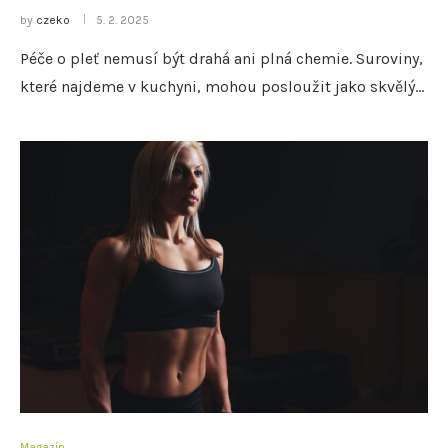
by
czeko
5. 2. 2025
Péče o pleť nemusí být drahá ani plná chemie. Suroviny,
které najdeme v kuchyni, mohou posloužit jako skvělý…
Magazín