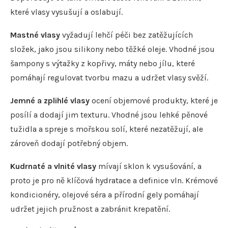
které vlasy vysušují a oslabují.
Mastné vlasy
vyžadují lehčí péči bez zatěžujících
složek, jako jsou silikony nebo těžké oleje. Vhodné jsou
šampony s výtažky z kopřivy, máty nebo jílu, které
pomáhají regulovat tvorbu mazu a udržet vlasy svěží.
Jemné a zplihlé vlasy
ocení objemové produkty, které je
posílí a dodají jim texturu. Vhodné jsou lehké pěnové
tužidla a spreje s mořskou solí, které nezatěžují, ale
zároveň dodají potřebný objem.
Kudrnaté a vlnité vlasy
mívají sklon k vysušování, a
proto je pro ně klíčová hydratace a definice vln. Krémové
kondicionéry, olejové séra a přírodní gely pomáhají
udržet jejich pružnost a zabránit krepatění.