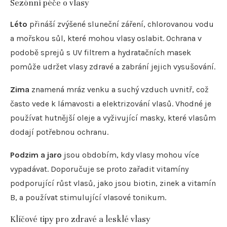
Sezónní péče o vlasy
Léto
přináší zvýšené sluneční záření, chlorovanou vodu
a mořskou sůl, které mohou vlasy oslabit. Ochrana v
podobě sprejů s UV filtrem a hydratačních masek
pomůže udržet vlasy zdravé a zabrání jejich vysušování.
Zima
znamená mráz venku a suchý vzduch uvnitř, což
často vede k lámavosti a elektrizování vlasů. Vhodné je
používat hutnější oleje a vyživující masky, které vlasům
dodají potřebnou ochranu.
Podzim a jaro
jsou obdobím, kdy vlasy mohou více
vypadávat. Doporučuje se proto zařadit vitamíny
podporující růst vlasů, jako jsou biotin, zinek a vitamín
B, a používat stimulující vlasové tonikum.
Klíčové tipy pro zdravé a lesklé vlasy