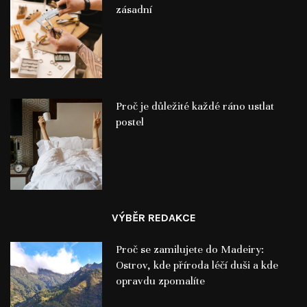
zásadní
Proč je důležité každé ráno ustlat
postel
VÝBĚR REDAKCE
Proč se zamilujete do Madeiry:
Ostrov, kde příroda léčí duši a kde
opravdu zpomalíte