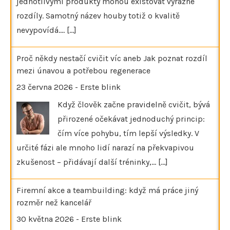
jednotlivými produkty mohou existovat výrazné
rozdíly. Samotný název houby totiž o kvalitě
nevypovídá.…
[...]
Proč někdy nestačí cvičit víc aneb Jak poznat rozdíl
mezi únavou a potřebou regenerace
23 června 2026
-
Erste blink
Když člověk začne pravidelně cvičit, bývá
přirozené očekávat jednoduchý princip:
čím více pohybu, tím lepší výsledky. V
určité fázi ale mnoho lidí narazí na překvapivou
zkušenost – přidávají další tréninky,…
[...]
Firemní akce a teambuilding: když má práce jiný
rozměr než kancelář
30 května 2026
-
Erste blink