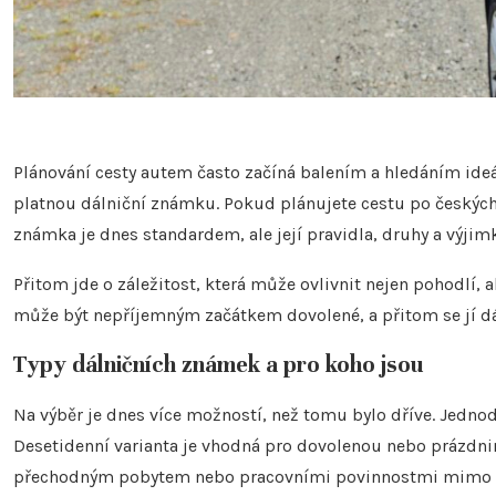
Plánování cesty autem často začíná balením a hledáním ideál
platnou dálniční známku. Pokud plánujete cestu po českých dá
známka je dnes standardem, ale její pravidla, druhy a výji
Přitom jde o záležitost, která může ovlivnit nejen pohodlí, 
může být nepříjemným začátkem dovolené, a přitom se jí d
Typy dálničních známek a pro koho jsou
Na výběr je dnes více možností, než tomu bylo dříve. Jednod
Desetidenní varianta je vhodná pro dovolenou nebo prázdni
přechodným pobytem nebo pracovními povinnostmi mimo dom