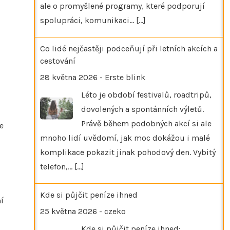
ale o promyšlené programy, které podporují
spolupráci, komunikaci…
[...]
Co lidé nejčastěji podceňují při letních akcích a
cestování
28 května 2026
-
Erste blink
Léto je období festivalů, roadtripů,
dovolených a spontánních výletů.
Právě během podobných akcí si ale
e
mnoho lidí uvědomí, jak moc dokážou i malé
komplikace pokazit jinak pohodový den. Vybitý
telefon,…
[...]
Kde si půjčit peníze ihned
í
25 května 2026
-
czeko
Kde si půjčit peníze ihned: