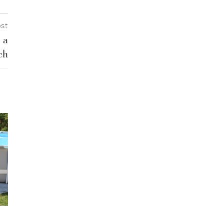
ost
 a
ch