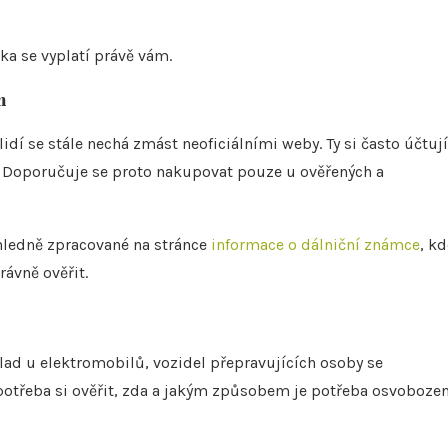
ka se vyplatí právě vám.
m
í se stále nechá zmást neoficiálními weby. Ty si často účtují
c. Doporučuje se proto nakupovat pouze u ověřených a
hledně zpracované na stránce
informace o dálniční známce
, kd
rávně ověřit.
lad u elektromobilů, vozidel přepravujících osoby se
 potřeba si ověřit, zda a jakým způsobem je potřeba osvobozen