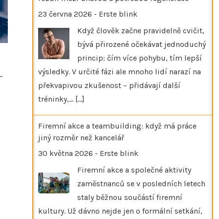
23 června 2026
-
Erste blink
Když člověk začne pravidelně cvičit,
bývá přirozené očekávat jednoduchý
princip: čím více pohybu, tím lepší
výsledky. V určité fázi ale mnoho lidí narazí na
–
překvapivou zkušenost – přidávají další
tréninky,…
[...]
Firemní akce a teambuilding: když má práce
jiný rozměr než kancelář
30 května 2026
-
Erste blink
Firemní akce a společné aktivity
zaměstnanců se v posledních letech
staly běžnou součástí firemní
kultury. Už dávno nejde jen o formální setkání,