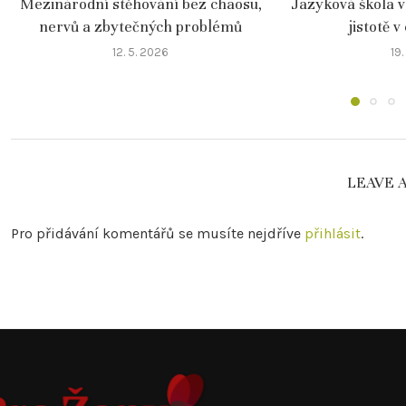
Mezinárodní stěhování bez chaosu,
Jazyková škola v
nervů a zbytečných problémů
jistotě v
12. 5. 2026
19.
LEAVE 
Pro přidávání komentářů se musíte nejdříve
přihlásit
.