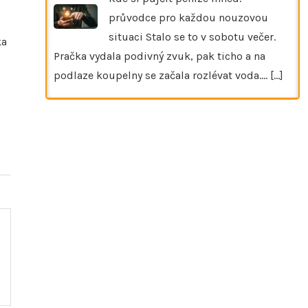
průvodce pro každou nouzovou
situaci Stalo se to v sobotu večer.
ka
Pračka vydala podivný zvuk, pak ticho a na
podlaze koupelny se začala rozlévat voda.…
[...]