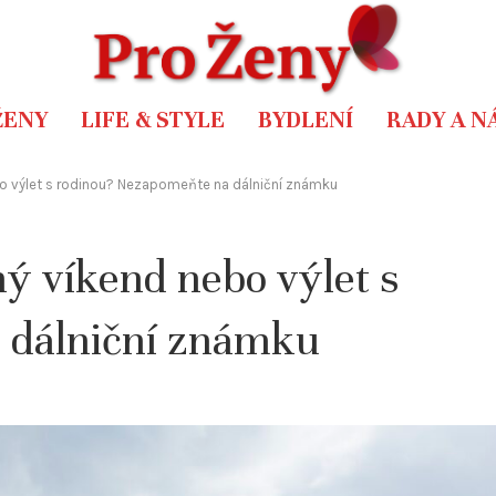
ŽENY
LIFE & STYLE
BYDLENÍ
RADY A N
bo výlet s rodinou? Nezapomeňte na dálniční známku
ý víkend nebo výlet s
 dálniční známku