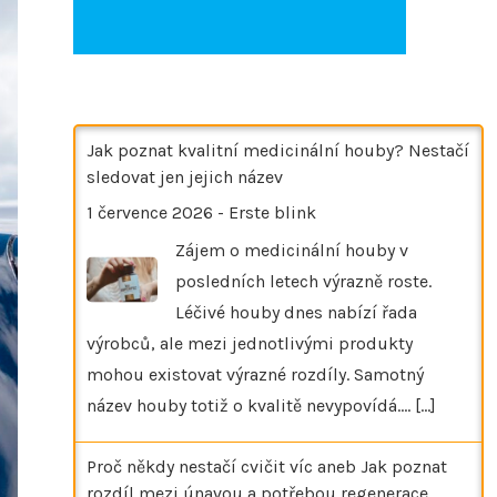
Jak poznat kvalitní medicinální houby? Nestačí
sledovat jen jejich název
1 července 2026
-
Erste blink
Zájem o medicinální houby v
posledních letech výrazně roste.
Léčivé houby dnes nabízí řada
výrobců, ale mezi jednotlivými produkty
mohou existovat výrazné rozdíly. Samotný
název houby totiž o kvalitě nevypovídá.…
[...]
Proč někdy nestačí cvičit víc aneb Jak poznat
rozdíl mezi únavou a potřebou regenerace