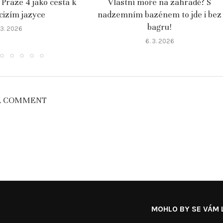
 Praze 4 jako cesta k
Vlastní moře na zahradě? S
 cizím jazyce
nadzemním bazénem to jde i bez
bagru!
 3. 2026
6. 3. 2026
A COMMENT
MOHLO BY SE VÁM L