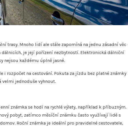
ní trasy. Mnoho lidí ale stále zapomíná na jednu zásadní věc 
lnicích, je její pořízení nezbytností. Elektronická dálniční
mky nejsou každému úplně jasné.
ale i rozpočet na cestování. Pokuta za jízdu bez platné známky
á velmi jednoduše vyhnout.
enní známka se hodí na rychlé výlety, například k příbuzným.
nový pobyt, zatímco měsíční známku často využívají lidé s
ov. Roční známka je ideální pro pravidelné cestovatele,