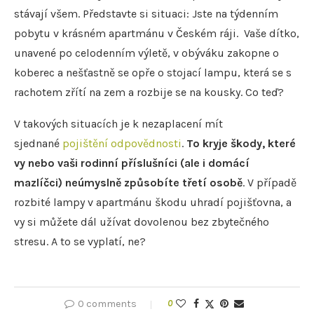
stávají všem. Představte si situaci: Jste na týdenním
pobytu v krásném apartmánu v Českém ráji. Vaše dítko,
unavené po celodenním výletě, v obýváku zakopne o
koberec a nešťastně se opře o stojací lampu, která se s
rachotem zřítí na zem a rozbije se na kousky. Co teď?
V takových situacích je k nezaplacení mít
sjednané
pojištění odpovědnosti
.
To
kryje škody, které
vy nebo vaši rodinní příslušníci
(ale i domácí
mazlíčci) neúmyslně způsobíte třetí osobě
. V případě
rozbité lampy v apartmánu škodu uhradí pojišťovna, a
vy si můžete dál užívat dovolenou bez zbytečného
stresu. A to se vyplatí, ne?
0 comments
0