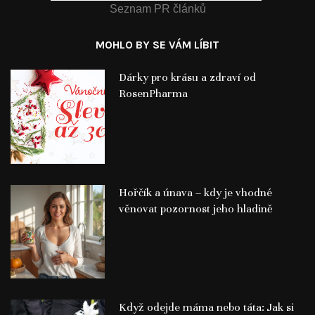
Seznam PR článků
MOHLO BY SE VÁM LÍBIT
Dárky pro krásu a zdraví od
RosenPharma
Hořčík a únava – kdy je vhodné
věnovat pozornost jeho hladině
Když odejde máma nebo táta: Jak si