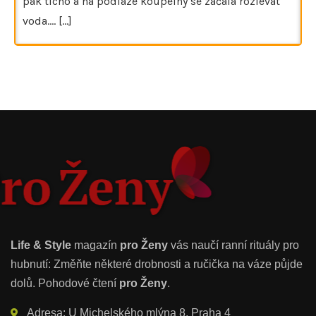
pak ticho a na podlaze koupelny se začala rozlévat
voda.…
[...]
Life & Style
magazín
pro Ženy
vás naučí ranní rituály pro
hubnutí: Změňte některé drobnosti a ručička na váze půjde
dolů. Pohodové čtení
pro Ženy
.
Adresa: U Michelského mlýna 8, Praha 4