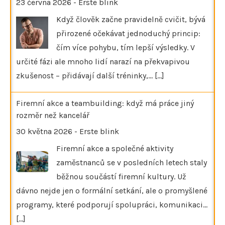
23 června 2026
-
Erste blink
Když člověk začne pravidelně cvičit, bývá
přirozené očekávat jednoduchý princip:
čím více pohybu, tím lepší výsledky. V
určité fázi ale mnoho lidí narazí na překvapivou
zkušenost – přidávají další tréninky,…
[...]
Firemní akce a teambuilding: když má práce jiný
rozměr než kancelář
30 května 2026
-
Erste blink
Firemní akce a společné aktivity
zaměstnanců se v posledních letech staly
běžnou součástí firemní kultury. Už
dávno nejde jen o formální setkání, ale o promyšlené
programy, které podporují spolupráci, komunikaci…
[...]