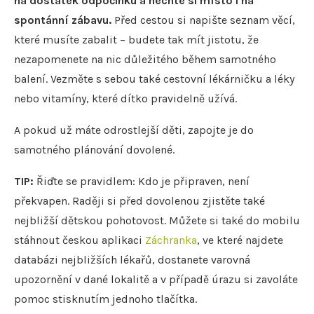
na dostatek odpočinku a nechte si místo i na
spontánní zábavu.
Před cestou si napište seznam věcí,
které musíte zabalit – budete tak mít jistotu, že
nezapomenete na nic důležitého během samotného
balení. Vezměte s sebou také cestovní lékárničku a léky
nebo vitamíny, které dítko pravidelně užívá.
A pokud už máte odrostlejší děti, zapojte je do
samotného plánování dovolené.
TIP:
Řiďte se pravidlem: Kdo je připraven, není
překvapen. Raději si před dovolenou zjistěte také
nejbližší dětskou pohotovost. Můžete si také do mobilu
stáhnout českou aplikaci
Záchranka
, ve které najdete
databázi nejbližších lékařů, dostanete varovná
upozornění v dané lokalitě a v případě úrazu si zavoláte
pomoc stisknutím jednoho tlačítka.