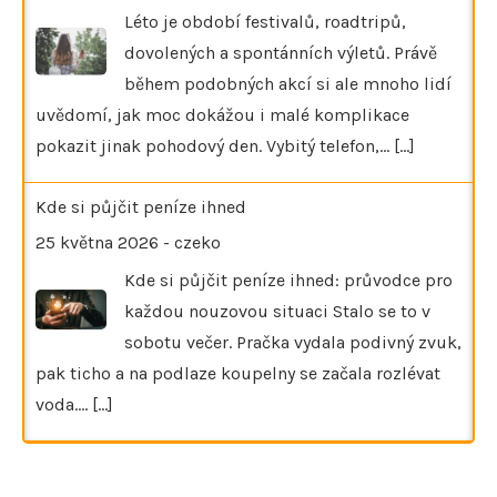
Léto je období festivalů, roadtripů,
dovolených a spontánních výletů. Právě
během podobných akcí si ale mnoho lidí
uvědomí, jak moc dokážou i malé komplikace
pokazit jinak pohodový den. Vybitý telefon,…
[...]
Kde si půjčit peníze ihned
25 května 2026
-
czeko
Kde si půjčit peníze ihned: průvodce pro
každou nouzovou situaci Stalo se to v
sobotu večer. Pračka vydala podivný zvuk,
pak ticho a na podlaze koupelny se začala rozlévat
voda.…
[...]