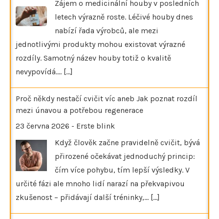
Zájem o medicinální houby v posledních
letech výrazně roste. Léčivé houby dnes
nabízí řada výrobců, ale mezi
jednotlivými produkty mohou existovat výrazné
rozdíly. Samotný název houby totiž o kvalitě
nevypovídá.…
[...]
Proč někdy nestačí cvičit víc aneb Jak poznat rozdíl
mezi únavou a potřebou regenerace
23 června 2026
-
Erste blink
Když člověk začne pravidelně cvičit, bývá
přirozené očekávat jednoduchý princip:
čím více pohybu, tím lepší výsledky. V
určité fázi ale mnoho lidí narazí na překvapivou
zkušenost – přidávají další tréninky,…
[...]