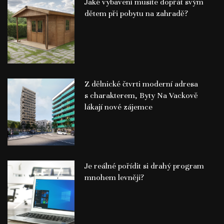
Jaké vybavení musíte dopřát svým
dětem při pobytu na zahradě?
Z dělnické čtvrti moderní adresa
s charakterem, Byty Na Vackově
lákají nové zájemce
Je reálné pořídit si drahý program
mnohem levněji?