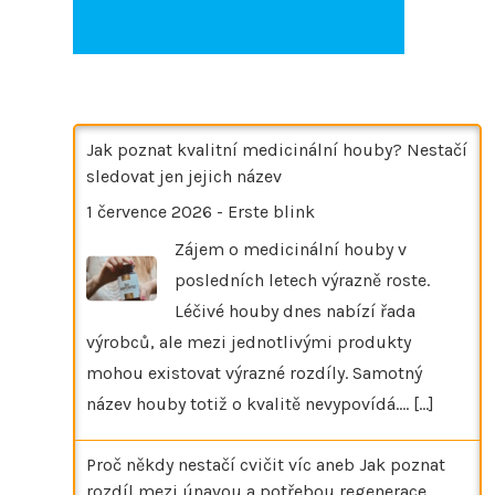
Jak poznat kvalitní medicinální houby? Nestačí
sledovat jen jejich název
1 července 2026
-
Erste blink
Zájem o medicinální houby v
posledních letech výrazně roste.
Léčivé houby dnes nabízí řada
výrobců, ale mezi jednotlivými produkty
mohou existovat výrazné rozdíly. Samotný
název houby totiž o kvalitě nevypovídá.…
[...]
Proč někdy nestačí cvičit víc aneb Jak poznat
rozdíl mezi únavou a potřebou regenerace