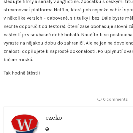
sledujte filmy a seriály v angličtině. Zpočátku s českými tit
streamovací platforma Netflix, která jich nejenže nabízí s
v několika verzích – dabované, s titulky i bez. Dále byste m
nechte doporučit od lektora). Čtení zase obohacuje slovní 
naštěstí je v současné době bohatá. Naučíte-li se poslouch
vyrazte na nějakou dobu do zahraničí. Ale ne jen na dovolen
znalosti dopilujete k naprosté dokonalosti. Po uplynutí dva
bičem mrská.
Tak hodně štěstí!
0 comments
czeko