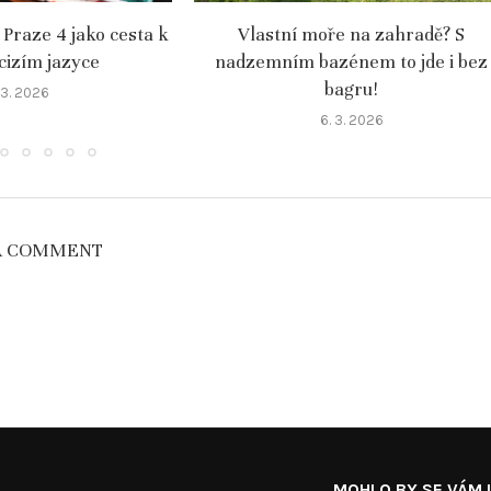
 Praze 4 jako cesta k
Vlastní moře na zahradě? S
 cizím jazyce
nadzemním bazénem to jde i bez
bagru!
 3. 2026
6. 3. 2026
A COMMENT
MOHLO BY SE VÁM L