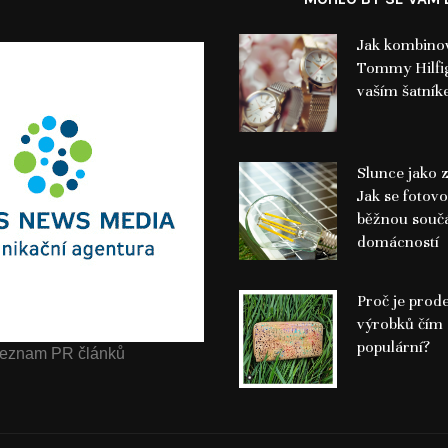
Jak kombino
Tommy Hilfig
vaším šatní
Slunce jako z
Jak se fotovo
běžnou součá
domácností
Proč je prod
výrobků čím 
populární?
eznam PR článků