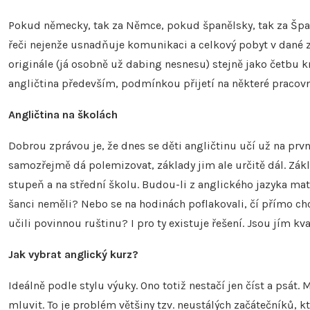
Pokud německy, tak za Němce, pokud španělsky, tak za Španě
řeči nejenže usnadňuje komunikaci a celkový pobyt v dané z
originále (já osobně už dabing nesnesu) stejně jako četbu kni
angličtina především, podmínkou přijetí na některé pracovn
Angličtina na školách
Dobrou zprávou je, že dnes se děti angličtinu učí už na prv
samozřejmě dá polemizovat, základy jim ale určitě dál. Zákl
stupeň a na střední školu. Budou-li z anglického jazyka matu
šanci neměli? Nebo se na hodinách poflakovali, čí přímo cho
učili povinnou ruštinu? I pro ty existuje řešení. Jsou jím kva
Jak vybrat anglický kurz?
Ideálně podle stylu výuky. Ono totiž nestačí jen číst a psá
mluvit. To je problém většiny tzv. neustálých začátečníků,