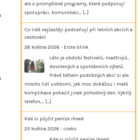
ale o promyšlené programy, které podporují
spolupráci, komunikaci…
[...]
a
Co lidé nejčastěji podceňují při letních akcích a
cestování
28 května 2026
-
Erste blink
Léto je období festivalů, roadtripů,
dovolených a spontánních výletů.
Právě během podobných akcí si ale
ů
mnoho lidí uvědomí, jak moc dokážou i malé
komplikace pokazit jinak pohodový den. Vybitý
telefon,…
[...]
Kde si půjčit peníze ihned
25 května 2026
-
czeko
Kde si půjčit peníze ihned: