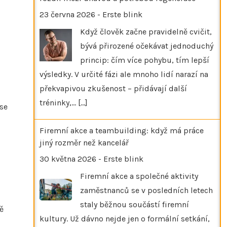
23 června 2026
-
Erste blink
Když člověk začne pravidelně cvičit,
bývá přirozené očekávat jednoduchý
princip: čím více pohybu, tím lepší
výsledky. V určité fázi ale mnoho lidí narazí na
překvapivou zkušenost – přidávají další
tréninky,…
[...]
 se
Firemní akce a teambuilding: když má práce
jiný rozměr než kancelář
30 května 2026
-
Erste blink
Firemní akce a společné aktivity
zaměstnanců se v posledních letech
staly běžnou součástí firemní
ě
kultury. Už dávno nejde jen o formální setkání,