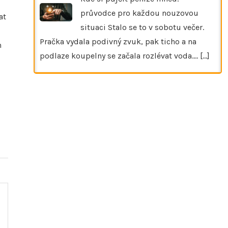
průvodce pro každou nouzovou
at
situaci Stalo se to v sobotu večer.
Pračka vydala podivný zvuk, pak ticho a na
h
podlaze koupelny se začala rozlévat voda.…
[...]