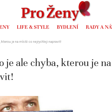
ENY
LIFE & STYLE
BYDLENÍ
RADY A N
 kterou je na místě co nejrychleji napravit!
 je ale chyba, kterou je na
vit!