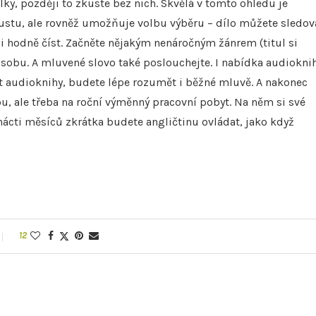
ulky, později to zkuste bez nich. Skvělá v tomto ohledu je
poustu, ale rovněž umožňuje volbu výběru – dílo můžete sledov
ěli hodně číst. Začněte nějakým nenáročným žánrem (titul si
zásobu. A mluvené slovo také poslouchejte. I nabídka audiokni
at audioknihy, budete lépe rozumět i běžné mluvě. A nakonec
ou, ale třeba na roční výměnný pracovní pobyt. Na něm si své
nácti měsíců zkrátka budete angličtinu ovládat, jako když
12