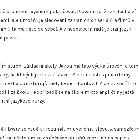
la, a mohli bychom pokračovat. Pravdou je, že znalost cizí
emi, ale umožňuje sledování zahraničních seriálů a filmů v
h (i ta má něco do sebe). A v neposlední řadě je cizí jazyk,
í pozice.
ním stupni základní školy. Jakou má tato výuka úroveň, o tom
ady, na kterých je možné stavět. S nimi postoupí na druhý
rovat a odmaturují, měly by se i domluvit. A co ti, kteří tuto
dili za školu? Popřípadě se na škole místo angličtiny ještě
litní jazykové kurzy.
t. Měli byste se naučit i rozumět mluvenému slovu. A samozřejm
 kteří na některém ze zmíněných stupňů zamrznou a nejsou