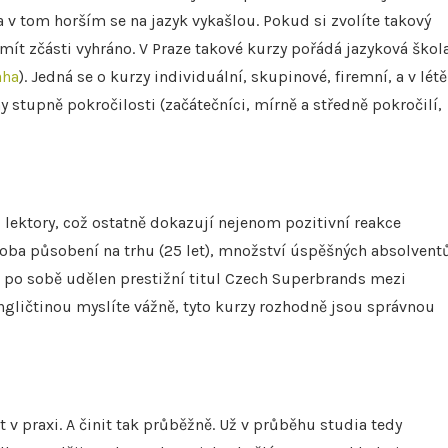
 v tom horším se na jazyk vykašlou. Pokud si zvolíte takový
 mít zčásti vyhráno. V Praze takové kurzy pořádá jazyková škol
aha
). Jedná se o kurzy individuální, skupinové, firemní, a v létě
y stupně pokročilosti (začátečníci, mírně a středně pokročilí,
 lektory, což ostatně dokazují nejenom pozitivní reakce
é doba působení na trhu (25 let), množství úspěšných absolvent
rát po sobě udělen prestižní titul Czech Superbrands mezi
ngličtinou myslíte vážně, tyto kurzy rozhodně jsou správnou
 v praxi. A činit tak průběžně. Už v průběhu studia tedy