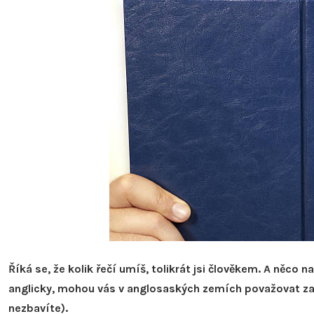
Říká se, že kolik řečí umíš, tolikrát jsi člověkem. A ně
anglicky, mohou vás v anglosaských zemích považovat za
nezbavíte).