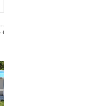
ost
ad