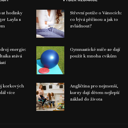
vat hodinky
Střevní potíže o Vánocích:
er Layla s
co bývá příčinou a jak to
kem
zvládnout?
droj energie:
Gymnastické míče se dají
ltaika stává
použít k mnoha cvikům
stí
ej korkových
Angličtina pro nejmenší,
dál více
kurzy dají dětem nejlepší
základ do života