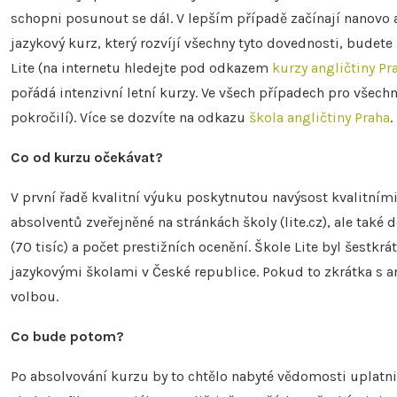
schopni posunout se dál. V lepším případě začínají nanovo a
jazykový kurz, který rozvíjí všechny tyto dovednosti, budete
Lite (na internetu hledejte pod odkazem
kurzy angličtiny Pr
pořádá intenzivní letní kurzy. Ve všech případech pro všechn
pokročilí). Více se dozvíte na odkazu
škola angličtiny Praha
.
Co od kurzu očekávat?
V první řadě kvalitní výuku poskytnutou navýsost kvalitními
absolventů zveřejněné na stránkách školy (lite.cz), ale tak
(70 tisíc) a počet prestižních ocenění. Škole Lite byl šestk
jazykovými školami v České republice. Pokud to zkrátka s a
volbou.
Co bude potom?
Po absolvování kurzu by to chtělo nabyté vědomosti uplatnit