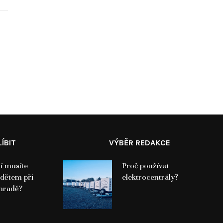
ÍBIT
VÝBĚR REDAKCE
í musíte
Proč používat
dětem při
elektrocentrály?
hradě?