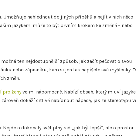
as. Umožňuje nahlédnout do jiných příběhů a najít v nich něco
ví vaším jazykem, může to být prvním krokem ke změně – nebo
je možná ten nejdostupnější způsob, jak začít pečovat o svou
lánku nebo zápisníku, kam si jen tak napíšete své myšlenky. T
ích změn.
í pro ženy
velmi nápomocné. Nabízí obsah, který mluví jazyk
“. A zároveň dokáží citlivě nabídnout nápady, jak ze stereotypu v
Nejde o dokonalý svět plný rad „jak být lepší“, ale o prostor