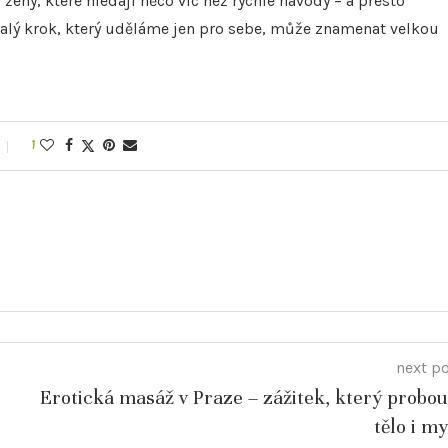
 ženy, které hledají něco víc než rychlé návody – a přesto
malý krok, který uděláme jen pro sebe, může znamenat velkou
1
next p
Erotická masáž v Praze – zážitek, který probou
tělo i my