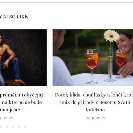
 ALSO LIKE
 proměnit i obyčejný
Dotek klidu, chuť lásky a lehčí kro
, na kterou se bude
únik do přírody v Resortu Svatá
at ještě...
Kateřina
 12. 2025
22. 11. 2025