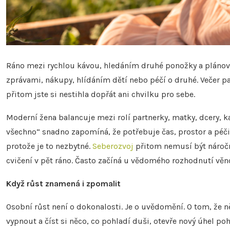
Ráno mezi rychlou kávou, hledáním druhé ponožky a pláno
zprávami, nákupy, hlídáním dětí nebo péčí o druhé. Večer pak
přitom jste si nestihla dopřát ani chvilku pro sebe.
Moderní žena balancuje mezi rolí partnerky, matky, dcery, k
všechno“ snadno zapomíná, že potřebuje čas, prostor a péči i
protože je to nezbytné.
Seberozvoj
přitom nemusí být náročný
cvičení v pět ráno. Často začíná u vědomého rozhodnutí vě
Když růst znamená i zpomalit
Osobní růst není o dokonalosti. Je o uvědomění. O tom, že někd
vypnout a číst si něco, co pohladí duši, otevře nový úhel p