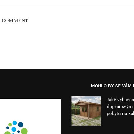
A COMMENT
MOHLO BY SE VÁM L
Jaké vybaven
dopřát svým 
pobytu na za