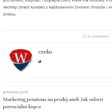
pro sdílení, inspiraci i obyčejné čtení, které má hloubku. Pro
nechtějí ztratit kontakt s každodenním životem. Protože i 
změnu.
0 comments
czeko
previous post
Marketing penzionu na prodej aneb Jak oslovit
potenciální kupce