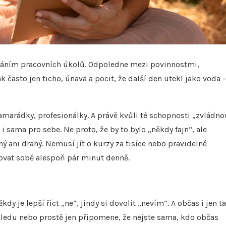
váním pracovních úkolů. Odpoledne mezi povinnostmi,
 často jen ticho, únava a pocit, že další den utekl jako voda –
amarádky, profesionálky. A právě kvůli té schopnosti „zvládno
 sama pro sebe. Ne proto, že by to bylo „někdy fajn“, ale
 ani drahý. Nemusí jít o kurzy za tisíce nebo pravidelné
novat sobě alespoň pár minut denně.
y je lepší říct „ne“, jindy si dovolit „nevím“. A občas i jen t
ohledu nebo prostě jen připomene, že nejste sama, kdo občas