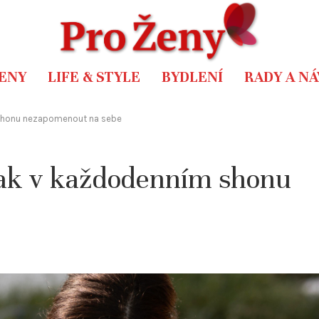
ENY
LIFE & STYLE
BYDLENÍ
RADY A N
 shonu nezapomenout na sebe
 Jak v každodenním shonu