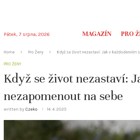
MAGAZÍN
PRO Ž
Pátek, 7 srpna, 2026
Home
Pro Ženy
Když se život nezastaví: Jak v každodenním
PRO ŽENY
Když se život nezastaví:
nezapomenout na sebe
written by
Czeko
14. 4. 2025