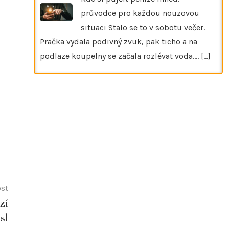
průvodce pro každou nouzovou
situaci Stalo se to v sobotu večer.
Pračka vydala podivný zvuk, pak ticho a na
podlaze koupelny se začala rozlévat voda.…
[...]
ost
zí
sl