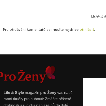
LEAVE 
Pro přidávání komentářů se musíte nejdříve
přihlásit
.
Life & Style
magazín
pro Ženy
vás naučí
ranní rituály pro hubnutí: Změňte některé
drobnosti a ručička na váze půjde dolů.