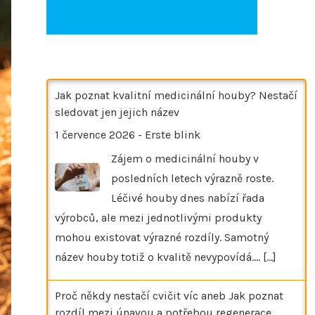
Jak poznat kvalitní medicinální houby? Nestačí
sledovat jen jejich název
1 července 2026
-
Erste blink
Zájem o medicinální houby v
posledních letech výrazně roste.
Léčivé houby dnes nabízí řada
výrobců, ale mezi jednotlivými produkty
mohou existovat výrazné rozdíly. Samotný
název houby totiž o kvalitě nevypovídá.…
[...]
Proč někdy nestačí cvičit víc aneb Jak poznat
rozdíl mezi únavou a potřebou regenerace