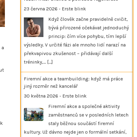
23 června 2026
-
Erste blink
Když člověk začne pravidelně cvičit,
bývá přirozené očekávat jednoduchý
princip: čím více pohybu, tím lepší
výsledky. V určité fázi ale mnoho lidí narazí na
 a
překvapivou zkušenost – přidávají další
tréninky,…
[...]
ut
Firemní akce a teambuilding: když má práce
jiný rozměr než kancelář
30 května 2026
-
Erste blink
Firemní akce a společné aktivity
zaměstnanců se v posledních letech
ak
staly běžnou součástí firemní
kultury. Už dávno nejde jen o formální setkání,