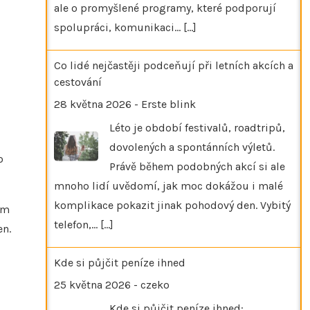
ale o promyšlené programy, které podporují
spolupráci, komunikaci…
[...]
Co lidé nejčastěji podceňují při letních akcích a
cestování
28 května 2026
-
Erste blink
Léto je období festivalů, roadtripů,
dovolených a spontánních výletů.
o
Právě během podobných akcí si ale
mnoho lidí uvědomí, jak moc dokážou i malé
komplikace pokazit jinak pohodový den. Vybitý
em
telefon,…
[...]
en.
Kde si půjčit peníze ihned
25 května 2026
-
czeko
Kde si půjčit peníze ihned: