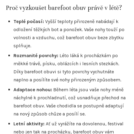
Proč vyzkoušet barefoot obuv právě v létě?
Teplé počasí:
Vyšší teploty přirozeně nabádají k
odložení těžkých bot a ponožek. Vaše nohy touží po
volnosti a vzduchu, což barefoot obuv beze zbytku
splňuje.
Rozmanité povrchy:
Léto láká k procházkám po
měkké trávě, písku, oblázcích i lesních stezkách.
Díky barefoot obuvi si tyto povrchy vychutnáte
naplno a posílíte své nohy přirozeným způsobem.
Adaptace nohou:
Během léta jsou vaše nohy méně
náchylné k prochladnutí, což usnadňuje přechod na
barefoot obuv. Vaše chodidla se postupně adaptují
na nový způsob chůze a posílí se.
Letní aktivity:
Ať už vyrážíte na dovolenou, festival
nebo jen tak na procházku, barefoot obuv vám