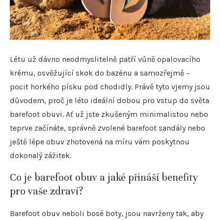
Létu už dávno neodmyslitelně patří vůně opalovacího
krému, osvěžující skok do bazénu a samozřejmě –
pocit horkého písku pod chodidly. Právě tyto vjemy jsou
důvodem, proč je léto ideální dobou pro vstup do světa
barefoot obuvi. Ať už jste zkušeným minimalistou nebo
teprve začínáte, správně zvolené barefoot sandály nebo
ještě lépe obuv zhotovená na míru vám poskytnou
dokonalý zážitek.
Co je barefoot obuv a jaké přináší benefity
pro vaše zdraví?
Barefoot obuv neboli bosé boty, jsou navrženy tak, aby