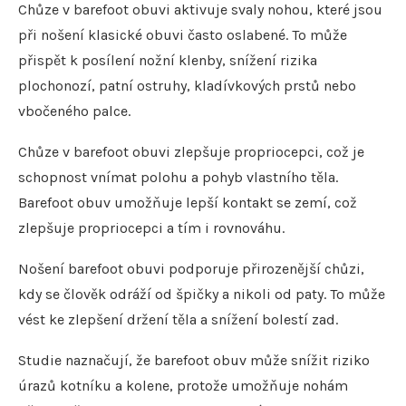
Chůze v barefoot obuvi aktivuje svaly nohou, které jsou
při nošení klasické obuvi často oslabené. To může
přispět k posílení nožní klenby, snížení rizika
plochonozí, patní ostruhy, kladívkových prstů nebo
vbočeného palce.
Chůze v barefoot obuvi zlepšuje propriocepci, což je
schopnost vnímat polohu a pohyb vlastního těla.
Barefoot obuv umožňuje lepší kontakt se zemí, což
zlepšuje propriocepci a tím i rovnováhu.
Nošení barefoot obuvi podporuje přirozenější chůzi,
kdy se člověk odráží od špičky a nikoli od paty. To může
vést ke zlepšení držení těla a snížení bolestí zad.
Studie naznačují, že barefoot obuv může snížit riziko
úrazů kotníku a kolene, protože umožňuje nohám