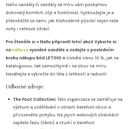
Nallu sandály či sandály na míru vám poskytnou
dokonalý komfort, styl a funkčnost. Vyzkoušejte je a
přesvědčte se sami, jak blahodárně působí nejen vaše
nohy i celkové zdraví.
Pro čtenáře si v Nallu připravili letní akci! Vyberte si
na
nallu.cz
vysněné sandále a zadejte v posledním
kroku nákupu kód LETO10 a
získáte slevu 10 %, jak na
katalogovou, tak samozřejmě i na obuv na míru.
Neváhejte a vykročte do léta s lehkostí a radostí!
Odborné zdroje:
The Foot Collective:
Tato organizace se zaměřuje na
výzkum a vzdělávání v oblasti barefoot obuvi a
přirozeného pohybu. Na jejich webových stránkách
najdete řadu článků a studií o barefoot