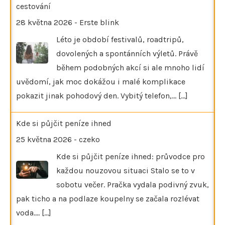
cestování
28 května 2026
-
Erste blink
Léto je období festivalů, roadtripů,
dovolených a spontánních výletů. Právě
během podobných akcí si ale mnoho lidí
uvědomí, jak moc dokážou i malé komplikace
pokazit jinak pohodový den. Vybitý telefon,…
[...]
Kde si půjčit peníze ihned
25 května 2026
-
czeko
Kde si půjčit peníze ihned: průvodce pro
každou nouzovou situaci Stalo se to v
sobotu večer. Pračka vydala podivný zvuk,
pak ticho a na podlaze koupelny se začala rozlévat
voda.…
[...]