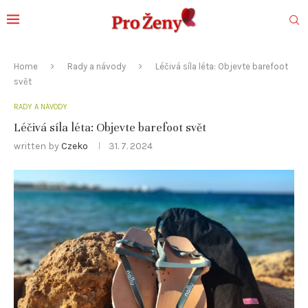
Home
Rady a návody
Léčivá síla léta: Objevte barefoot
svět
RADY A NÁVODY
Léčivá síla léta: Objevte barefoot svět
written by
Czeko
31. 7. 2024