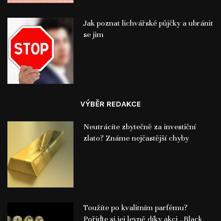
Jak poznat lichvářské půjčky a ubránit
se jim
VÝBĚR REDAKCE
Neutrácíte zbytečně za investiční
zlato? Známe nejčastější chyby
Toužíte po kvalitním parfému?
Pořiďte si jej levně díky akci „Black