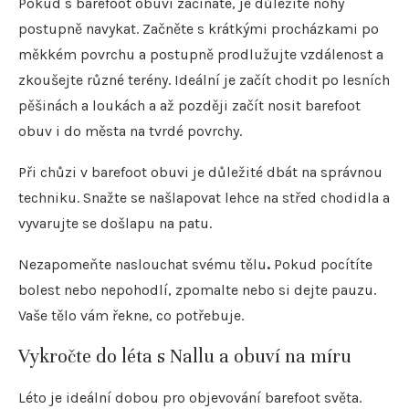
Pokud s barefoot obuví začínáte, je důležité nohy
postupně navykat. Začněte s krátkými procházkami po
měkkém povrchu a postupně prodlužujte vzdálenost a
zkoušejte různé terény. Ideální je začít chodit po lesních
pěšinách a loukách a až později začít nosit barefoot
obuv i do města na tvrdé povrchy.
Při chůzi v barefoot obuvi je důležité dbát na správnou
techniku. Snažte se našlapovat lehce na střed chodidla a
vyvarujte se došlapu na patu.
Nezapomeňte naslouchat svému tělu
.
Pokud pocítíte
bolest nebo nepohodlí, zpomalte nebo si dejte pauzu.
Vaše tělo vám řekne, co potřebuje.
Vykročte do léta s Nallu a obuví na míru
Léto je ideální dobou pro objevování barefoot světa.