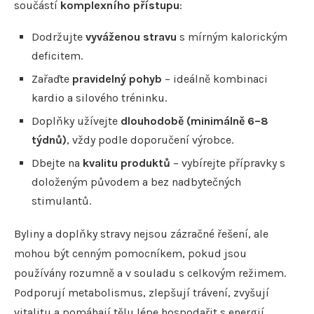
součástí
komplexního přístupu
:
Dodržujte
vyváženou stravu
s mírným kalorickým
deficitem.
Zařaďte
pravidelný pohyb
– ideálně kombinaci
kardio a silového tréninku.
Doplňky užívejte
dlouhodobě (minimálně 6–8
týdnů)
, vždy podle doporučení výrobce.
Dbejte na
kvalitu produktů
– vybírejte přípravky s
doloženým původem a bez nadbytečných
stimulantů.
Byliny a doplňky stravy nejsou zázračné řešení, ale
mohou být cenným pomocníkem, pokud jsou
používány rozumně a v souladu s celkovým režimem.
Podporují metabolismus, zlepšují trávení, zvyšují
vitalitu a pomáhají tělu lépe hospodařit s energií.