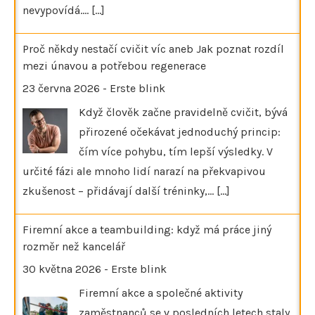
nevypovídá.…
[...]
Proč někdy nestačí cvičit víc aneb Jak poznat rozdíl
mezi únavou a potřebou regenerace
23 června 2026
-
Erste blink
Když člověk začne pravidelně cvičit, bývá
přirozené očekávat jednoduchý princip:
čím více pohybu, tím lepší výsledky. V
určité fázi ale mnoho lidí narazí na překvapivou
zkušenost – přidávají další tréninky,…
[...]
Firemní akce a teambuilding: když má práce jiný
rozměr než kancelář
30 května 2026
-
Erste blink
Firemní akce a společné aktivity
zaměstnanců se v posledních letech staly