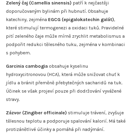
Zelený čaj (Camellia sinensis)
patří k nejčastěji
doporučovaným bylinám při hubnutí. Obsahuje
katechiny, zejména
EGCG (epigalokatechin galát)
,
které stimulují termogenezi a oxidaci tuků. Pravidelné
pití zeleného čaje může mírně zrychlit metabolismus a
podpořit redukci tělesného tuku, zejména v kombinaci
s pohybem.
Garcinia cambogia
obsahuje kyselinu
hydroxycitronovou (HCA), která může snižovat chuť k
jídlu a bránit přeměně přebytečných sacharidů na tuk.
Účinek se však projeví pouze při dodržování vyvážené
stravy.
Zázvor (Zingiber officinale)
stimuluje trávení, zvyšuje
tělesnou teplotu a podporuje spalování kalorií. Má také
protizánětlivé účinky a pomáhá při nadýmání.