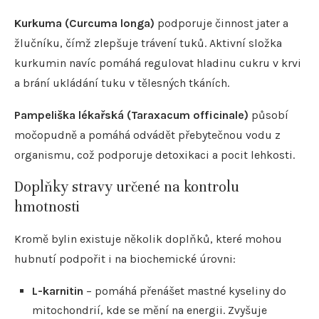
Kurkuma (Curcuma longa)
podporuje činnost jater a
žlučníku, čímž zlepšuje trávení tuků. Aktivní složka
kurkumin navíc pomáhá regulovat hladinu cukru v krvi
a brání ukládání tuku v tělesných tkáních.
Pampeliška lékařská (Taraxacum officinale)
působí
močopudně a pomáhá odvádět přebytečnou vodu z
organismu, což podporuje detoxikaci a pocit lehkosti.
Doplňky stravy určené na kontrolu
hmotnosti
Kromě bylin existuje několik doplňků, které mohou
hubnutí podpořit i na biochemické úrovni:
L-karnitin
– pomáhá přenášet mastné kyseliny do
mitochondrií, kde se mění na energii. Zvyšuje