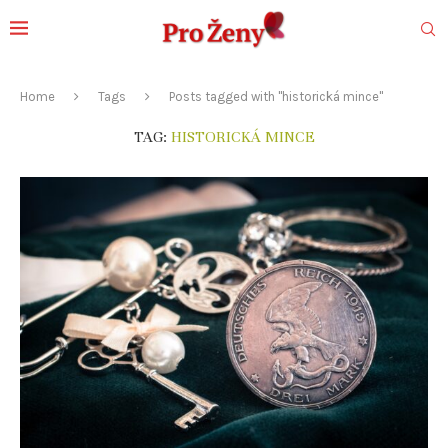
Home
Tags
Posts tagged with "historická mince"
TAG:
HISTORICKÁ MINCE