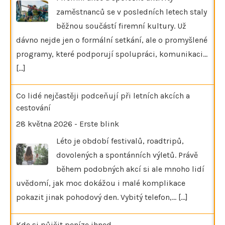
zaměstnanců se v posledních letech staly
běžnou součástí firemní kultury. Už
dávno nejde jen o formální setkání, ale o promyšlené
programy, které podporují spolupráci, komunikaci…
[...]
Co lidé nejčastěji podceňují při letních akcích a
cestování
28 května 2026
-
Erste blink
Léto je období festivalů, roadtripů,
dovolených a spontánních výletů. Právě
během podobných akcí si ale mnoho lidí
uvědomí, jak moc dokážou i malé komplikace
pokazit jinak pohodový den. Vybitý telefon,…
[...]
Kde si půjčit peníze ihned