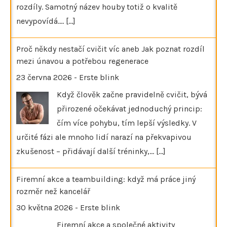
rozdíly. Samotný název houby totiž o kvalitě
nevypovídá.…
[...]
Proč někdy nestačí cvičit víc aneb Jak poznat rozdíl
mezi únavou a potřebou regenerace
23 června 2026
-
Erste blink
Když člověk začne pravidelně cvičit, bývá
přirozené očekávat jednoduchý princip:
čím více pohybu, tím lepší výsledky. V
určité fázi ale mnoho lidí narazí na překvapivou
zkušenost – přidávají další tréninky,…
[...]
Firemní akce a teambuilding: když má práce jiný
rozměr než kancelář
30 května 2026
-
Erste blink
Firemní akce a společné aktivity