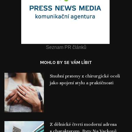
Seznam PR článků
MOHLO BY SE VÁM LÍBIT
Snubní prsteny z chirurgické oceli
jako spojení stylu a praktičnosti
Z dělnické čtvrti moderní adresa
s charakterem, Byty Na Vackově