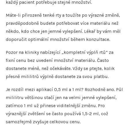
každý pacient potřebuje stejné množství.
Máte-li přirozeně tenké rty a toužíte po výrazné změně,
pravděpodobně budete potřebovat více materiálu než
někdo, kdo chce jen jemné vylepšení. Lékař by vám měl
doporučit optimální množství během konzultace.
Pozor na kliniky nabízející „kompletní výplň rtů“ za
fixní cenu bez uvedení množství materiálu. Často
dostanete méně, než očekáváte. Vždy se ptejte, kolik
přesně mililitrů výplně dostanete za svou platbu.
Je rozdíl mezi aplikací 0,5 ml a 1 ml? Rozhodně ano. Půl
mililitru většinou stačí jen na velmi jemné vylepšení,
zatímco 1 ml už přinese viditelnější změnu. Pro
výraznější zvětšení se často používá 1,5-2 ml, což
samozřejmě zvyšuje celkovou cenu.