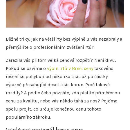
Běžné triky, jak na větší rty bez výplně u vás nezabraly a
přemýšlíte o profesionálním zvětšení rtů?
Zarazila vás přitom velká cenová rozpětí? Není divu.
Pokud se bavíme o
výplni rtů v Brně, ceny
takového
řešení se pohybují od několika tisíc až po částky
výrazně přesahující deset tisíc korun. Proč takové
rozdíly? A podle čeho poznáte, zda platíte přiměřenou
cenu za kvalitu, nebo vás někdo tahá za nos? Pojďme
spolu projít, co určuje konečnou cenu tohoto
populárního zákroku.