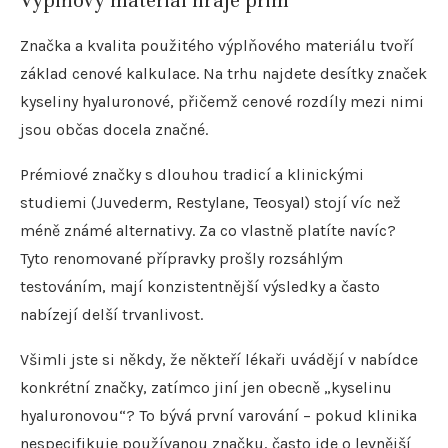
Výplňový materiál hraje prim
Značka a kvalita použitého výplňového materiálu tvoří
základ cenové kalkulace. Na trhu najdete desítky značek
kyseliny hyaluronové, přičemž cenové rozdíly mezi nimi
jsou občas docela značné.
Prémiové značky s dlouhou tradicí a klinickými
studiemi (Juvederm, Restylane, Teosyal) stojí víc než
méně známé alternativy. Za co vlastně platíte navíc?
Tyto renomované přípravky prošly rozsáhlým
testováním, mají konzistentnější výsledky a často
nabízejí delší trvanlivost.
Všimli jste si někdy, že někteří lékaři uvádějí v nabídce
konkrétní značky, zatímco jiní jen obecně „kyselinu
hyaluronovou“? To bývá první varování – pokud klinika
nespecifikuje používanou značku, často jde o levnější