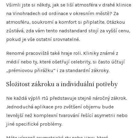
Všimli jste si někdy, jak se liší atmosféra v drahé klinice
na Vinohradech od ordinace v okresním městě? Za
atmosféru, soukromí a komfort si připlatíte. Otázkou
zůstává, zda vám tento nadstandard stojí za vyšší cenu,
pokud je vše ostatní srovnatelné.
Renomé pracoviště také hraje roli. Kliniky známé z
médií nebo ty, které ošetřují celebrity, si často účtují
„prémiovou přirážku“ i za standardní zákroky.
Složitost zákroku a individuální potřeby
Ne každá výplň rtů představuje stejně náročný zákrok.
Jednoduchá aplikace pro zvětšení objemu bude
levnější než komplexní tvarování řešící asymetrii nebo
jiné specifické problémy.
Máte výrazně asymetrické rty nebo jizvy, které