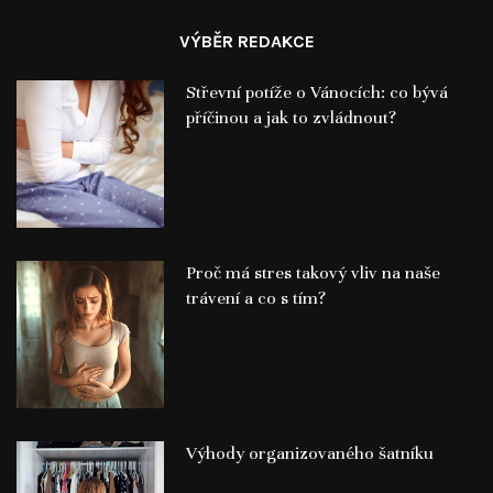
VÝBĚR REDAKCE
Střevní potíže o Vánocích: co bývá
příčinou a jak to zvládnout?
Proč má stres takový vliv na naše
trávení a co s tím?
Výhody organizovaného šatníku