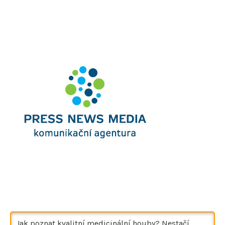
Jak poznat kvalitní medicinální houby? Nestačí