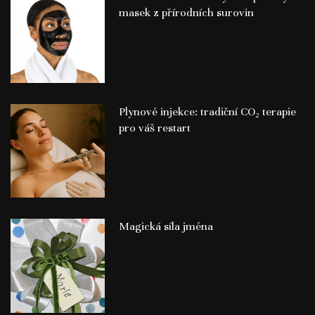
masek z přírodních surovin
Plynové injekce: tradiční CO₂ terapie
pro váš restart
Magická síla jména