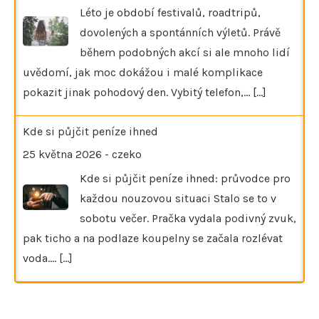
Léto je období festivalů, roadtripů,
dovolených a spontánních výletů. Právě
během podobných akcí si ale mnoho lidí
uvědomí, jak moc dokážou i malé komplikace
pokazit jinak pohodový den. Vybitý telefon,…
[...]
Kde si půjčit peníze ihned
25 května 2026
-
czeko
Kde si půjčit peníze ihned: průvodce pro
každou nouzovou situaci Stalo se to v
sobotu večer. Pračka vydala podivný zvuk,
pak ticho a na podlaze koupelny se začala rozlévat
voda.…
[...]