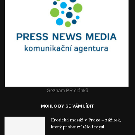
Seznam PR článků
MOHLO BY SE VÁM LÍBIT
Erotická masáž v Praze – zážitek,
který probouzí tělo i mysl