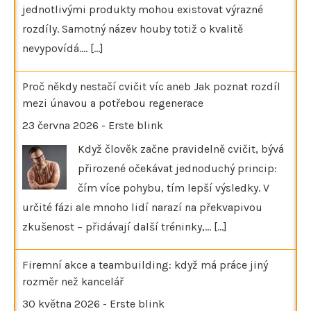
jednotlivými produkty mohou existovat výrazné
rozdíly. Samotný název houby totiž o kvalitě
nevypovídá.…
[...]
Proč někdy nestačí cvičit víc aneb Jak poznat rozdíl
mezi únavou a potřebou regenerace
23 června 2026
-
Erste blink
Když člověk začne pravidelně cvičit, bývá
přirozené očekávat jednoduchý princip:
čím více pohybu, tím lepší výsledky. V
určité fázi ale mnoho lidí narazí na překvapivou
zkušenost – přidávají další tréninky,…
[...]
Firemní akce a teambuilding: když má práce jiný
rozměr než kancelář
30 května 2026
-
Erste blink