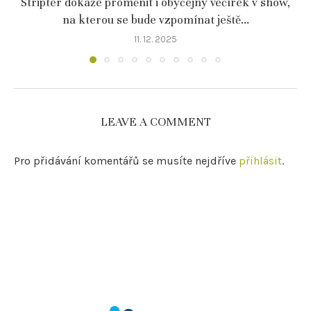
Striptér dokáže proměnit i obyčejný večírek v show,
na kterou se bude vzpomínat ještě...
11. 12. 2025
LEAVE A COMMENT
Pro přidávání komentářů se musíte nejdříve
přihlásit
.