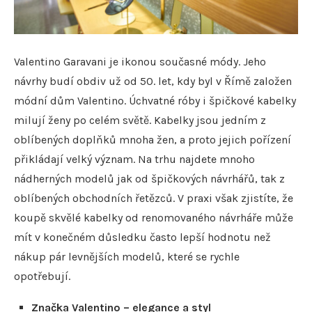
Valentino Garavani je ikonou současné módy. Jeho
návrhy budí obdiv už od 50. let, kdy byl v Římě založen
módní dům Valentino. Úchvatné róby i špičkové kabelky
milují ženy po celém světě. Kabelky jsou jedním z
oblíbených doplňků mnoha žen, a proto jejich pořízení
přikládají velký význam. Na trhu najdete mnoho
nádherných modelů jak od špičkových návrhářů, tak z
oblíbených obchodních řetězců. V praxi však zjistíte, že
koupě skvělé kabelky od renomovaného návrháře může
mít v konečném důsledku často lepší hodnotu než
nákup pár levnějších modelů, které se rychle
opotřebují.
Značka Valentino – elegance a styl