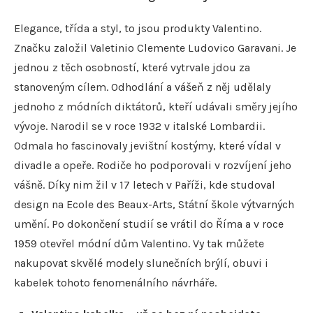
Elegance, třída a styl, to jsou produkty Valentino.
Značku založil Valetinio Clemente Ludovico Garavani. Je
jednou z těch osobností, které vytrvale jdou za
stanoveným cílem. Odhodlání a vášeň z něj udělaly
jednoho z módních diktátorů, kteří udávali směry jejího
vývoje. Narodil se v roce 1932 v italské Lombardii.
Odmala ho fascinovaly jevištní kostýmy, které vídal v
divadle a opeře. Rodiče ho podporovali v rozvíjení jeho
vášně. Díky nim žil v 17 letech v Paříži, kde studoval
design na Ecole des Beaux-Arts, Státní škole výtvarných
umění. Po dokončení studií se vrátil do Říma a v roce
1959 otevřel módní dům Valentino. Vy tak můžete
nakupovat skvělé modely slunečních brýlí, obuvi i
kabelek tohoto fenomenálního návrháře.