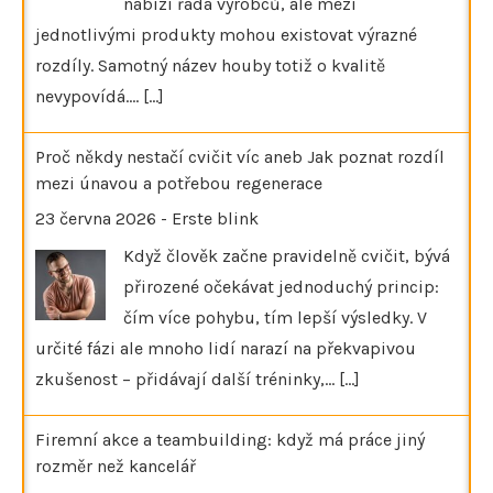
nabízí řada výrobců, ale mezi
jednotlivými produkty mohou existovat výrazné
rozdíly. Samotný název houby totiž o kvalitě
nevypovídá.…
[...]
Proč někdy nestačí cvičit víc aneb Jak poznat rozdíl
mezi únavou a potřebou regenerace
23 června 2026
-
Erste blink
Když člověk začne pravidelně cvičit, bývá
přirozené očekávat jednoduchý princip:
čím více pohybu, tím lepší výsledky. V
určité fázi ale mnoho lidí narazí na překvapivou
zkušenost – přidávají další tréninky,…
[...]
Firemní akce a teambuilding: když má práce jiný
rozměr než kancelář